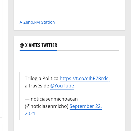
A Zeno.FM Station
@ X ANTES TWITTER
Trilogia Politica
https://t.co/eIhR7Rrdcj
a través de
@YouTube
— noticiasenmichoacan
(@noticiasenmicho)
September 22,
2021