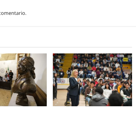
comentario.
quedó establecido
Este miércoles, UMSNH lanza
Aniversario de la
tercera convocatoria de nuevo
erte de Cóporo de
ingreso