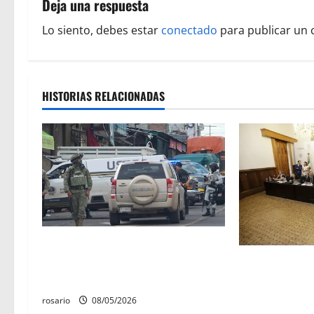
Deja una respuesta
a
Lo siento, debes estar
conectado
para publicar un 
c
i
HISTORIAS RELACIONADAS
ó
n
d
e
e
A la baja homicidios dolosos un 31
n
por ciento en Michoacán, según
El 4 de marzo 
Gobierno del Estado
como «Día del 
t
Batalla del Fu
rosario
08/05/2026