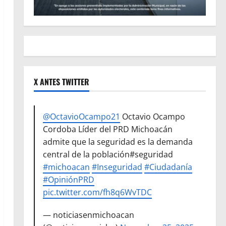
X ANTES TWITTER
@OctavioOcampo21
Octavio Ocampo
Cordoba Líder del PRD Michoacán
admite que la seguridad es la demanda
central de la población#seguridad
#michoacan
#Inseguridad
#Ciudadanía
#OpiniónPRD
pic.twitter.com/fh8q6WvTDC
— noticiasenmichoacan