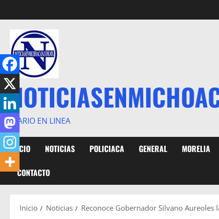
Saltar
al
contenido
NOTICIASENMICHOA
DIARIO EN LINEA
INICIO
NOTICIAS
POLICIACA
GENERAL
MORELIA
CONTACTO
Inicio
Noticias
Reconoce Gobernador Silvano Aureoles l