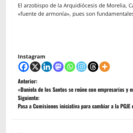
El arzobispo de la Arquidiócesis de Morelia, 
«fuente de armonía», pues son fundamentales p
Instagram
N
Anterior:
«Daniela de los Santos se reúne con empresarias y 
a
Siguiente:
v
Pasa a Comisiones iniciativa para cambiar a la PGJE 
e
g