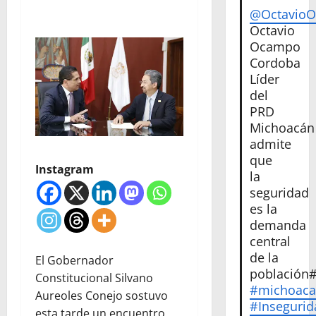
@Octavio
Octavio
Ocampo
Cordoba
Líder
del
PRD
Michoacán
admite
que
Instagram
la
seguridad
es la
demanda
central
de la
El Gobernador
población
Constitucional Silvano
#michoac
Aureoles Conejo sostuvo
#Insegurid
esta tarde un encuentro