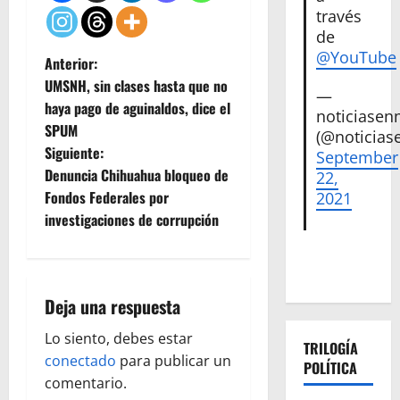
través
de
@YouTube
N
Anterior:
UMSNH, sin clases hasta que no
—
a
haya pago de aguinaldos, dice el
noticiase
SPUM
v
(@noticias
Siguiente:
September
e
Denuncia Chihuahua bloqueo de
22,
Fondos Federales por
2021
g
investigaciones de corrupción
a
c
Deja una respuesta
i
Lo siento, debes estar
TRILOGÍA
ó
conectado
para publicar un
POLÍTICA
comentario.