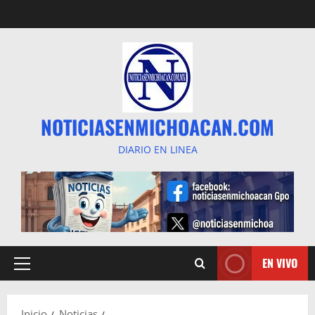
Saltar
al
contenido
NOTICIASENMICHOACAN.COM
DIARIO EN LINEA
EN VIVO
Menú
principal
Inicio
Noticias