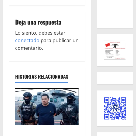
g
a
Deja una respuesta
c
Lo siento, debes estar
i
conectado
para publicar un
ó
comentario.
n
d
HISTORIAS RELACIONADAS
e
e
n
t
Vinculan a proceso al R1,