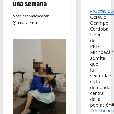
una semana
@Octavio
Noticiasenmichoacan
Octavio
Ocampo
08/07/2018
Cordoba
Líder
del
PRD
Michoacán
admite
que
la
seguridad
es la
demanda
central
de la
población
#michoac