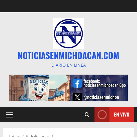
Saltar
al
contenido
NOTICIASENMICHOACAN.COM
DIARIO EN LINEA
EN VIVO
Menú
principal
Inicio
S Policiacas