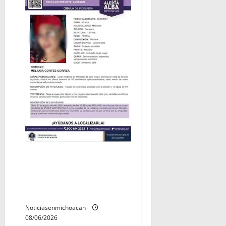
Localizan sin vida a Javier y
Melania; ambos contaban
con ficha de búsqueda en
Álvaro Obregón.
Noticiasenmichoacan
08/06/2026