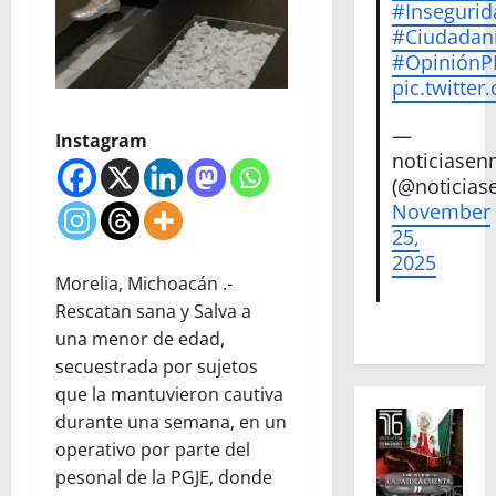
#Insegurid
#Ciudadan
#Opinión
pic.twitte
—
Instagram
noticiase
(@noticias
November
25,
2025
Morelia, Michoacán .-
Rescatan sana y Salva a
una menor de edad,
secuestrada por sujetos
que la mantuvieron cautiva
durante una semana, en un
operativo por parte del
pesonal de la PGJE, donde