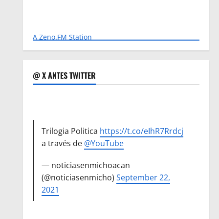
A Zeno.FM Station
@ X ANTES TWITTER
Trilogia Politica
https://t.co/eIhR7Rrdcj
a través de
@YouTube
— noticiasenmichoacan
(@noticiasenmicho)
September 22,
2021