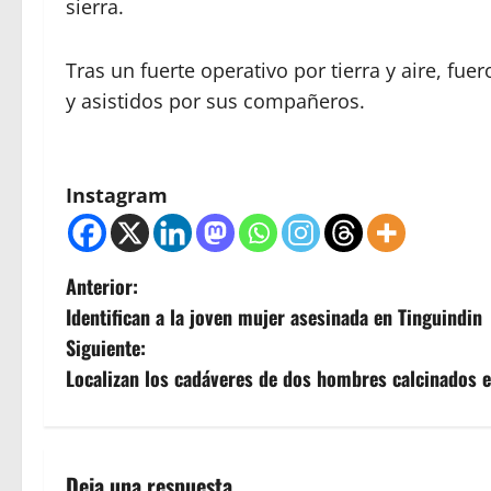
sierra.
Tras un fuerte operativo por tierra y aire, fue
y asistidos por sus compañeros.
Instagram
N
Anterior:
Identifican a la joven mujer asesinada en Tinguindin
a
Siguiente:
v
Localizan los cadáveres de dos hombres calcinados
e
g
Deja una respuesta