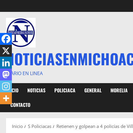
Saltar
al
contenido
NOTICIASENMICHOA
DIARIO EN LINEA
INICIO
NOTICIAS
POLICIACA
GENERAL
MORELIA
CONTACTO
Inicio
S Policiacas
Retienen y golpean a 4 policías de Vi