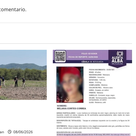
comentario.
os óseos durante
squeda forense en
can
08/06/2026