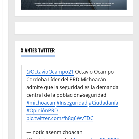
X ANTES TWITTER
@OctavioOcampo21
Octavio Ocampo
Cordoba Líder del PRD Michoacán
admite que la seguridad es la demanda
central de la población#seguridad
#michoacan
#Inseguridad
#Ciudadanía
#OpiniónPRD
pic.twitter.com/fh8q6WvTDC
— noticiasenmichoacan