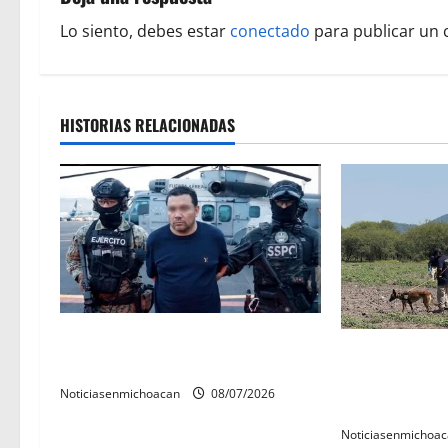
a
Lo siento, debes estar
conectado
para publicar un 
c
i
HISTORIAS RELACIONADAS
ó
n
d
e
e
Vinculan a proceso al R1,
n
Localizan rest
permanecera en prisión preventiva
jornada de bú
t
Noticiasenmichoacan
08/07/2026
Villamar
Noticiasenmichoa