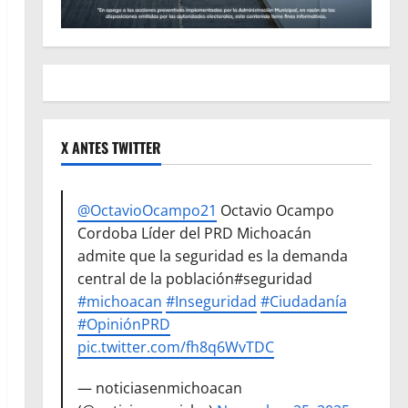
X ANTES TWITTER
@OctavioOcampo21
Octavio Ocampo
Cordoba Líder del PRD Michoacán
admite que la seguridad es la demanda
central de la población#seguridad
#michoacan
#Inseguridad
#Ciudadanía
#OpiniónPRD
pic.twitter.com/fh8q6WvTDC
— noticiasenmichoacan