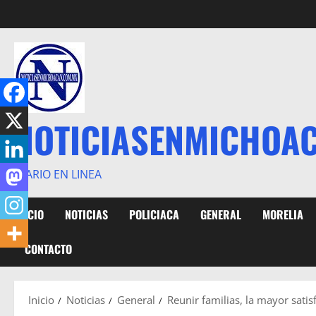
Saltar
al
contenido
NOTICIASENMICHOA
DIARIO EN LINEA
INICIO
NOTICIAS
POLICIACA
GENERAL
MORELIA
CONTACTO
Inicio
Noticias
General
Reunir familias, la mayor sati