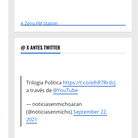
A Zeno.FM Station
@ X ANTES TWITTER
Trilogia Politica
https://t.co/eIhR7Rrdcj
a través de
@YouTube
— noticiasenmichoacan
(@noticiasenmicho)
September 22,
2021