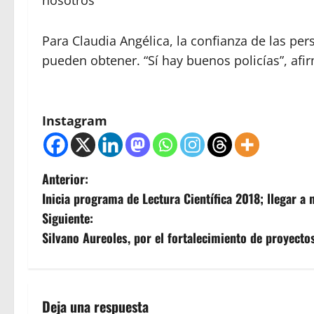
nosotros”
Para Claudia Angélica, la confianza de las pe
pueden obtener. “Sí hay buenos policías”, afi
Instagram
N
Anterior:
Inicia programa de Lectura Científica 2018; llegar 
a
Siguiente:
v
Silvano Aureoles, por el fortalecimiento de proyecto
e
g
Deja una respuesta