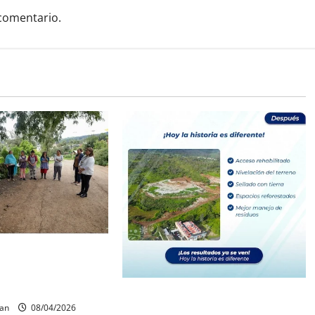
comentario.
onzález atiende
resuntos ataques de
borregos en Icuacato
Rescata y rehabilita Gobierno de
can
08/04/2026
Quiroga el basurero municipal y