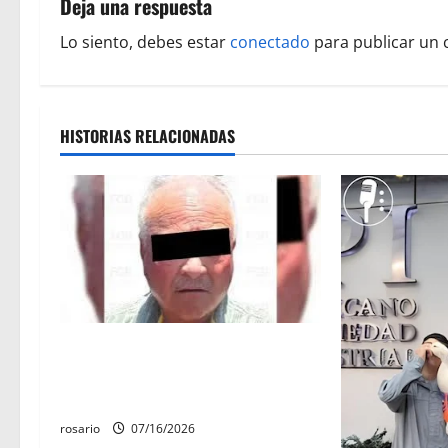
Deja una respuesta
a
Lo siento, debes estar
conectado
para publicar un 
c
i
HISTORIAS RELACIONADAS
ó
n
d
e
e
Ernesto Ruffo Appel es detenido
n
por presunta participación en una
red de contrabando de combustible
t
rosario
07/16/2026