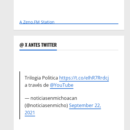
A Zeno.FM Station
@ X ANTES TWITTER
Trilogia Politica
https://t.co/eIhR7Rrdcj
a través de
@YouTube
— noticiasenmichoacan
(@noticiasenmicho)
September 22,
2021