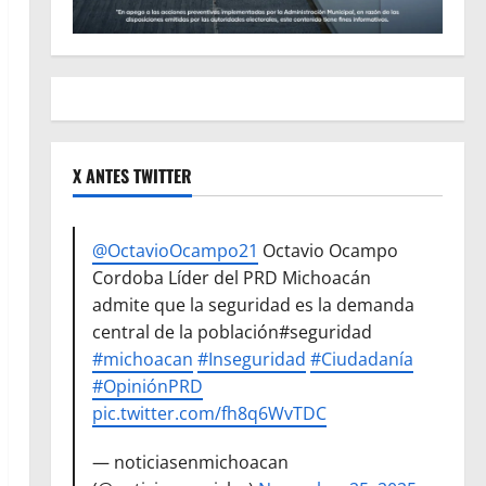
X ANTES TWITTER
@OctavioOcampo21
Octavio Ocampo
Cordoba Líder del PRD Michoacán
admite que la seguridad es la demanda
central de la población#seguridad
#michoacan
#Inseguridad
#Ciudadanía
#OpiniónPRD
pic.twitter.com/fh8q6WvTDC
— noticiasenmichoacan