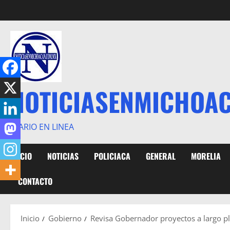
Saltar
al
contenido
NOTICIASENMICHOA
DIARIO EN LINEA
INICIO
NOTICIAS
POLICIACA
GENERAL
MORELIA
CONTACTO
Inicio
Gobierno
Revisa Gobernador proyectos a largo p