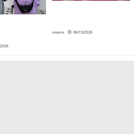
“Hay investigación y se aplicará
sanción tras narcocorrido en el
ato Merlin» inicò el
Congreso”, dice Bedolla
Pato Merlin» ante el
rosario
06/15/2026
/2026