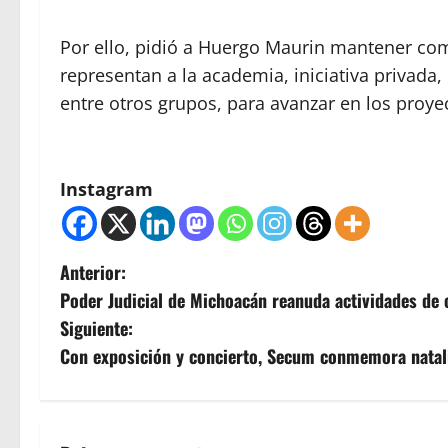
Por ello, pidió a Huergo Maurin mantener co
representan a la academia, iniciativa privada,
entre otros grupos, para avanzar en los proye
Instagram
N
Anterior:
Poder Judicial de Michoacán reanuda actividades de c
a
Siguiente:
v
Con exposición y concierto, Secum conmemora natali
e
g