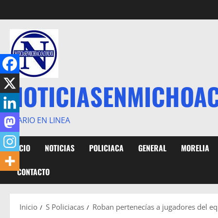
Saltar
al
contenido
NOTICIASENMICHOA
DIARIO EN LINEA
INICIO
NOTICIAS
POLICIACA
GENERAL
MORELIA
CONTACTO
Inicio
S Policiacas
Roban pertenecías a jugadores del eq