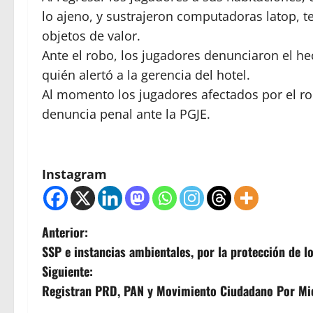
lo ajeno, y sustrajeron computadoras latop, te
objetos de valor.
Ante el robo, los jugadores denunciaron el he
quién alertó a la gerencia del hotel.
Al momento los jugadores afectados por el r
denuncia penal ante la PGJE.
Instagram
N
Anterior:
SSP e instancias ambientales, por la protección de 
a
Siguiente:
v
Registran PRD, PAN y Movimiento Ciudadano Por Mic