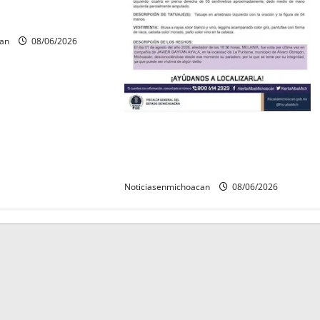
squeda forense en
can
08/06/2026
Localizan sin vida a Javier y
Melania; ambos contaban con ficha
de búsqueda en Álvaro Obregón.
Noticiasenmichoacan
08/06/2026