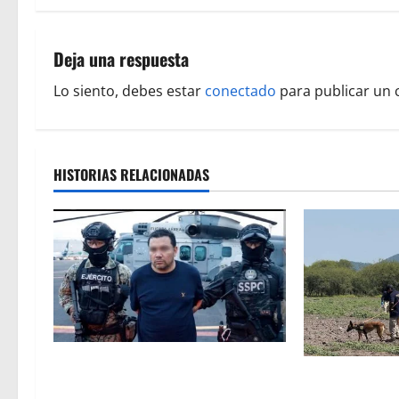
e
g
Deja una respuesta
a
Lo siento, debes estar
conectado
para publicar un 
c
i
HISTORIAS RELACIONADAS
ó
n
d
e
e
Vinculan a proceso al R1,
n
Localizan rest
permanecera en prisión preventiva