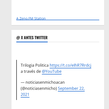
A Zeno.FM Station
@ X ANTES TWITTER
Trilogia Politica
https://t.co/eIhR7Rrdcj
a través de
@YouTube
— noticiasenmichoacan
(@noticiasenmicho)
September 22,
2021