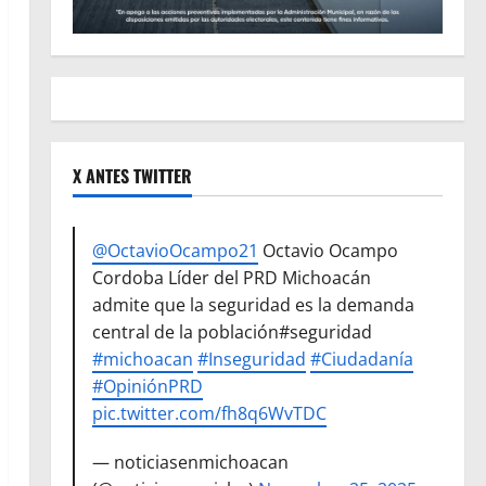
X ANTES TWITTER
@OctavioOcampo21
Octavio Ocampo
Cordoba Líder del PRD Michoacán
admite que la seguridad es la demanda
central de la población#seguridad
#michoacan
#Inseguridad
#Ciudadanía
#OpiniónPRD
pic.twitter.com/fh8q6WvTDC
— noticiasenmichoacan