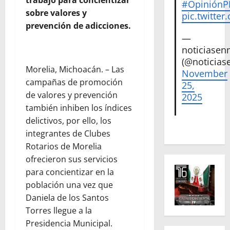
trabajo para concientizar
#Opinión
sobre valores y
pic.twitte
prevención de adicciones.
—
noticiase
(@noticias
Morelia, Michoacán. – Las
November
campañas de promoción
25,
de valores y prevención
2025
también inhiben los índices
delictivos, por ello, los
integrantes de Clubes
Rotarios de Morelia
ofrecieron sus servicios
para concientizar en la
población una vez que
Daniela de los Santos
Torres llegue a la
Presidencia Municipal.