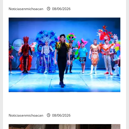
forense en Villamar
Noticiasenmichoacan
08/06/2026
El Carnaval de Mérida 2027 ya tiene a sus 12 reinas y
reyes.
Noticiasenmichoacan
08/06/2026