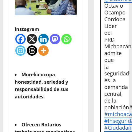
Octavio
Ocampo
Cordoba
Líder
Instagram
del
PRD
Michoacán
admite
que
la
seguridad
Morelia ocupa
es la
honestidad, seriedad y
demanda
responsabilidad de sus
central
autoridades.
de la
población
#michoac
#Insegurid
Ofrecen Rotarios
#Ciudadan