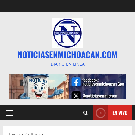
Saltar
al
contenido
NOTICIASENMICHOACAN.COM
DIARIO EN LINEA
EN VIVO
Menú
principal
Inicio
Cultura