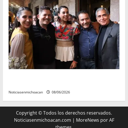
Michoacán cautivó a Ernesto Laguardia con su
riqueza artesanal y gastronómica
Noticiasenmichoacan
08/06/2026
Copyright © Todos los derechos reservados.
Noticiasenmichoacan.com
|
MoreNews
por AF
themes.