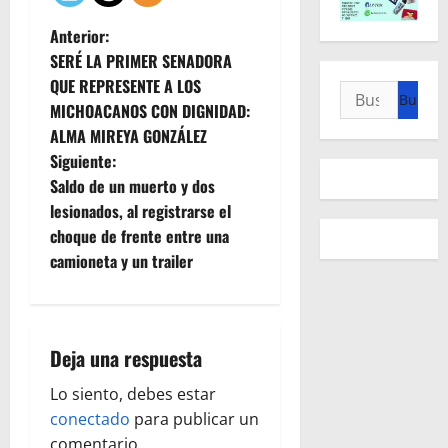
N
Anterior:
SERÉ LA PRIMER SENADORA
a
QUE REPRESENTE A LOS
Buscar:
MICHOACANOS CON DIGNIDAD:
v
ALMA MIREYA GONZÁLEZ
e
Siguiente:
Saldo de un muerto y dos
g
lesionados, al registrarse el
choque de frente entre una
a
camioneta y un trailer
c
i
Deja una respuesta
ó
Lo siento, debes estar
n
conectado
para publicar un
comentario.