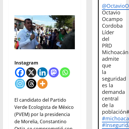
@Octavio
Octavio
Ocampo
Cordoba
Líder
del
PRD
Michoacán
admite
Instagram
que
la
seguridad
es la
demanda
central
El candidato del Partido
de la
Verde Ecologista de México
población
(PVEM) por la presidencia
#michoac
de Morelia, Constantino
#Insegurid
Ortiz, se comprometió con