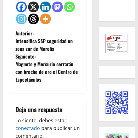
N
Anterior:
Intensifica SSP seguridad en
a
zona sur de Morelia
Siguiente:
v
Magneto y Mercurio cerrarán
e
con broche de oro el Centro de
Espectáculos
g
a
Deja una respuesta
c
Lo siento, debes estar
i
conectado
para publicar un
comentario.