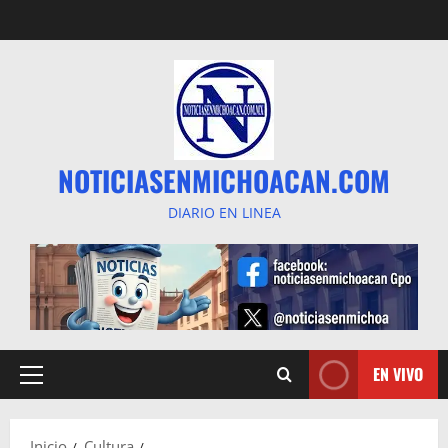
Saltar
al
contenido
NOTICIASENMICHOACAN.COM
DIARIO EN LINEA
EN VIVO
Menú
principal
Inicio
Cultura