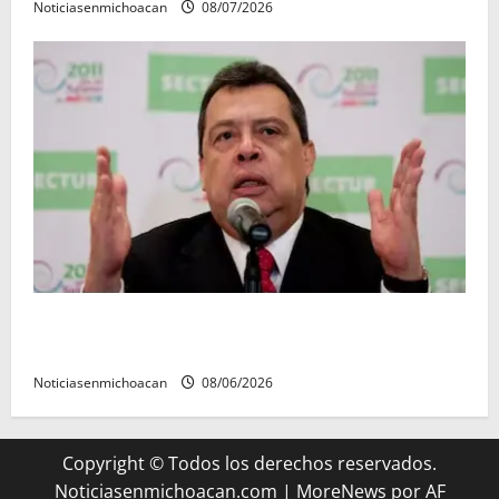
Noticiasenmichoacan
08/07/2026
FGR detiene al exgobernador Ángel Aguirre por
presunto encubrimiento en el caso Ayotzinapa
Noticiasenmichoacan
08/06/2026
Copyright © Todos los derechos reservados.
Noticiasenmichoacan.com
|
MoreNews
por AF