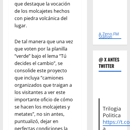
que destaque la vocación
de los molcajetes hechos
con piedra volcánica del
lugar.
A Zeno.FM
Station
De tal manera que una vez
que voten por la planilla
“verde” bajo el lema “Tú
@ X ANTES
decides el cambio”, se
TWITTER
consolide este proyecto
que incluya “camiones
organizados que traigan a
los visitantes a ver este
importante oficio de cómo
se hacen los molcajetes y
Trilogia
metates”, no sin antes,
Politica
puntualizó, dejar en
https://t.c
a
perfectas condiciones la