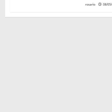
rosario
08/05
a
d
a
s