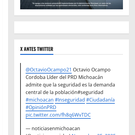
X ANTES TWITTER
@OctavioOcampo21
Octavio Ocampo
Cordoba Líder del PRD Michoacán
admite que la seguridad es la demanda
central de la población#seguridad
#michoacan
#Inseguridad
#Ciudadanía
#OpiniónPRD
pic.twitter.com/fh8q6WvTDC
— noticiasenmichoacan