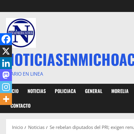
Saltar
al
contenido
NOTICIASENMICHOA
DIARIO EN LINEA
INICIO
NOTICIAS
POLICIACA
GENERAL
MORELIA
CONTACTO
Inicio
Noticias
Se rebelan diputados del PRI; exigen re