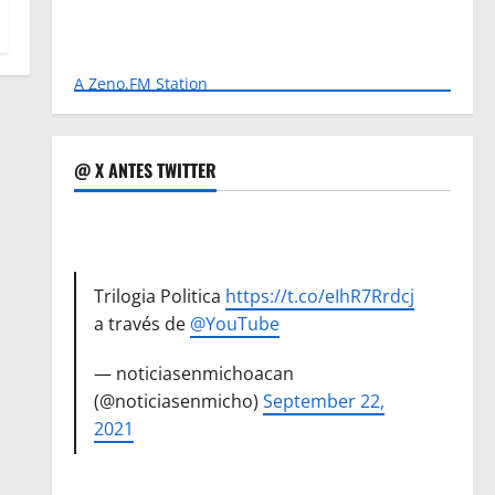
A Zeno.FM Station
@ X ANTES TWITTER
Trilogia Politica
https://t.co/eIhR7Rrdcj
a través de
@YouTube
— noticiasenmichoacan
(@noticiasenmicho)
September 22,
2021