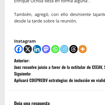
Enrique Ochoa Reza en forma alguna”.
También, agregó, con ello desmiente tajant
desde la tarde sobre la reunión.
Instagram
N
Anterior:
Juez resuelve juicio a favor de la extitular de CEEAV,
a
Siguiente:
v
Aplicará COEPREDV estrategias de inclusión en viali
e
g
Deja una respuesta