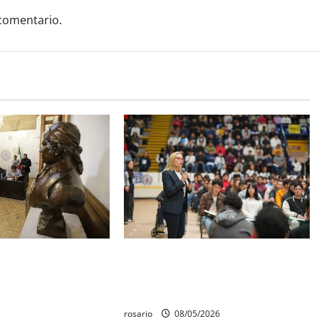
comentario.
quedó establecido
Este miércoles, UMSNH lanza
Aniversario de la
tercera convocatoria de nuevo
erte de Cóporo de
ingreso
rosario
08/05/2026