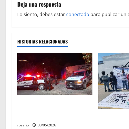
g
Deja una respuesta
a
Lo siento, debes estar
conectado
para publicar un 
c
i
HISTORIAS RELACIONADAS
ó
n
d
e
e
Sujetos armados irrumpen en un
n
domicilio y asesinan a una mujer
Ejército asegu
en Apatzingán
t
mil cartuchos
rosario
08/05/2026