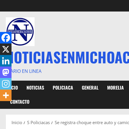
Saltar
al
contenido
NOTICIASENMICHOA
DIARIO EN LINEA
INICIO
NOTICIAS
POLICIACA
GENERAL
MORELIA
CONTACTO
Inicio
S Policiacas
Se registra choque entre auto y camio