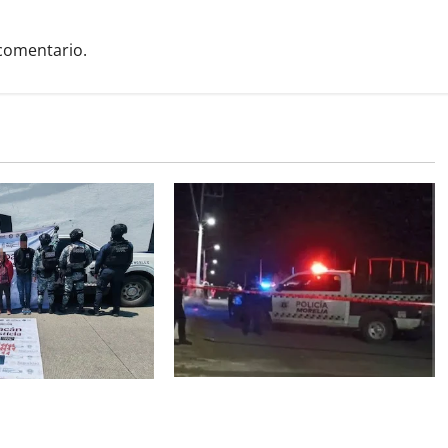
comentario.
Balean a un hombre y lo dejan
ra arsenal y casi 10
gravemente herido al sur de
 en Buenavista