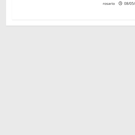
r
rosario
08/05
a
d
a
s