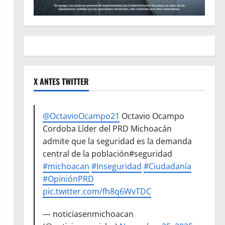
X ANTES TWITTER
@OctavioOcampo21
Octavio Ocampo
Cordoba Líder del PRD Michoacán
admite que la seguridad es la demanda
central de la población#seguridad
#michoacan
#Inseguridad
#Ciudadanía
#OpiniónPRD
pic.twitter.com/fh8q6WvTDC
— noticiasenmichoacan