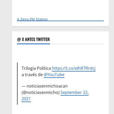
A Zeno.FM Station
@ X ANTES TWITTER
Trilogia Politica
https://t.co/eIhR7Rrdcj
a través de
@YouTube
— noticiasenmichoacan
(@noticiasenmicho)
September 22,
2021