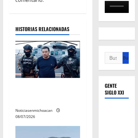
ó
n
HISTORIAS RELACIONADAS
d
e
Buscar:
e
n
t
GENTE
Vinculan a proceso al R1,
SIGLO XXI
permanecera en prisión
r
preventiva
a
Noticiasenmichoacan
08/07/2026
d