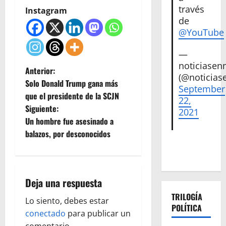
través
Instagram
de
@YouTube
—
noticiase
N
Anterior:
(@noticias
Solo Donald Trump gana más
September
a
que el presidente de la SCJN
22,
Siguiente:
v
2021
Un hombre fue asesinado a
e
balazos, por desconocidos
g
a
Deja una respuesta
c
TRILOGÍA
Lo siento, debes estar
POLÍTICA
conectado
para publicar un
i
comentario.