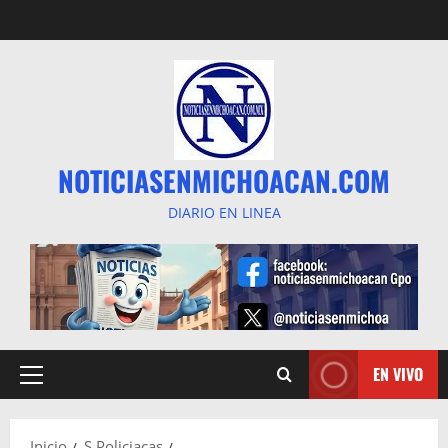
Saltar
al
contenido
NOTICIASENMICHOACAN.COM
DIARIO EN LINEA
EN VIVO
Menú
principal
Inicio
S Policiacas