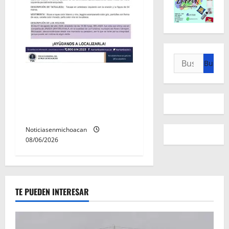
Buscar:
Localizan sin vida a Javier y
Melania; ambos contaban
con ficha de búsqueda en
Álvaro Obregón.
Noticiasenmichoacan
08/06/2026
TE PUEDEN INTERESAR