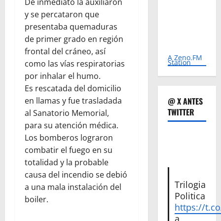
De inmediato la auxiliaron
y se percataron que
presentaba quemaduras
de primer grado en región
frontal del cráneo, así
A Zeno.FM
Station
como las vías respiratorias
por inhalar el humo.
Es rescatada del domicilio
en llamas y fue trasladada
@ X ANTES
TWITTER
al Sanatorio Memorial,
para su atención médica.
Los bomberos lograron
combatir el fuego en su
totalidad y la probable
causa del incendio se debió
Trilogia
a una mala instalación del
Politica
boiler.
https://t.c
a