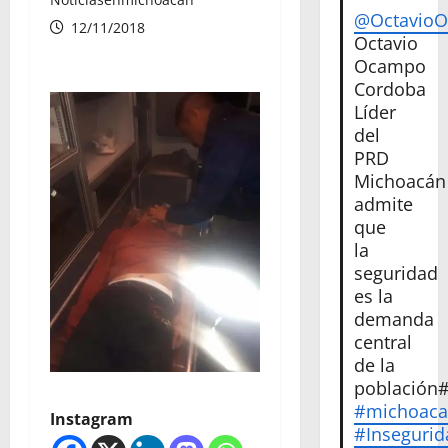
@Octavio
12/11/2018
Octavio
Ocampo
Cordoba
Líder
del
PRD
Michoacán
admite
que
la
seguridad
es la
demanda
central
de la
población
#michoac
Instagram
#Insegurid