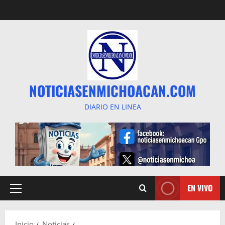
Saltar
al
contenido
NOTICIASENMICHOACAN.COM
DIARIO EN LINEA
EN VIVO
Menú
principal
Inicio
Noticias