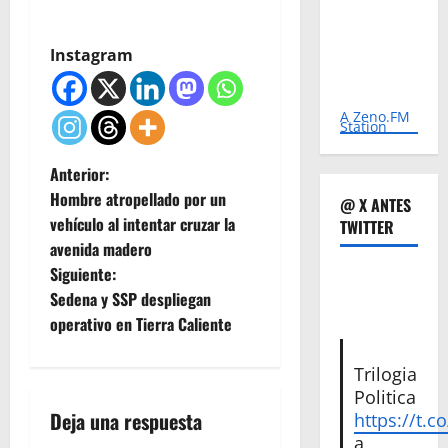
Instagram
A Zeno.FM
Station
N
Anterior:
Hombre atropellado por un
@ X ANTES
a
vehículo al intentar cruzar la
TWITTER
avenida madero
v
Siguiente:
e
Sedena y SSP despliegan
operativo en Tierra Caliente
g
Trilogia
a
Politica
Deja una respuesta
https://t.c
c
a