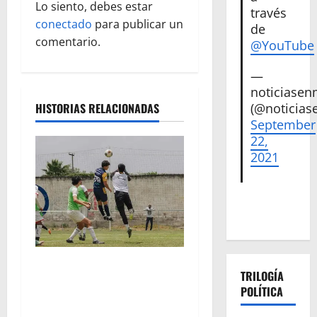
Lo siento, debes estar
i
través
conectado
para publicar un
de
ó
comentario.
@YouTube
n
—
noticiase
d
(@noticias
HISTORIAS RELACIONADAS
September
e
22,
2021
e
n
t
r
Atlético Morelia-UMSNH
TRILOGÍA
a
debutó con el pie derecho
POLÍTICA
en la copa metropolitana
d