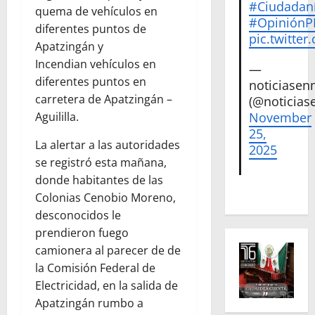
#Ciudadan
quema de vehículos en
#Opinión
diferentes puntos de
pic.twitte
Apatzingán y
Incendian vehículos en
—
diferentes puntos en
noticiase
carretera de Apatzingán –
(@noticias
Aguililla.
November
25,
La alertar a las autoridades
2025
se registró esta mañana,
donde habitantes de las
Colonias Cenobio Moreno,
desconocidos le
prendieron fuego
camionera al parecer de de
la Comisión Federal de
Electricidad, en la salida de
Apatzingán rumbo a