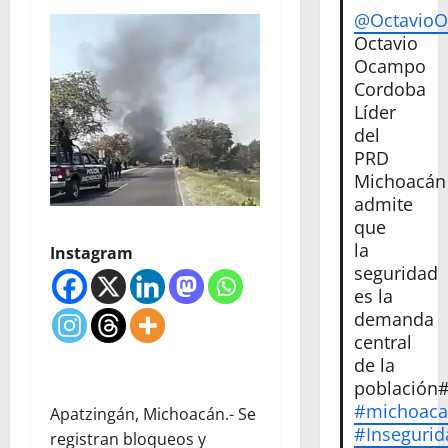
@Octavio
Octavio
Ocampo
Cordoba
Líder
del
PRD
Michoacán
admite
que
la
Instagram
seguridad
es la
demanda
central
de la
población
#michoac
Apatzingán, Michoacán.- Se
#Insegurid
registran bloqueos y