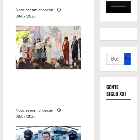
2026
a
Noticiasenmichoacan
08/07/2026
s
Buscar:
A sumar en la rconstrucción
del tejido sociale, invita
GENTE
rectora a madres y padres
SIGLO XXI
de estudiantes nicolaitas
Noticiasenmichoacan
08/07/2026