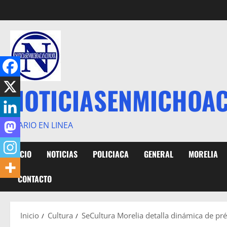
Saltar
al
contenido
NOTICIASENMICHOA
DIARIO EN LINEA
INICIO
NOTICIAS
POLICIACA
GENERAL
MORELIA
CONTACTO
Inicio
Cultura
SeCultura Morelia detalla dinámica de pré