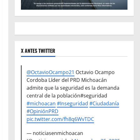
X ANTES TWITTER
@OctavioOcampo21
Octavio Ocampo
Cordoba Líder del PRD Michoacán
admite que la seguridad es la demanda
central de la población#seguridad
#michoacan
#Inseguridad
#Ciudadanía
#OpiniónPRD
pic.twitter.com/fh8q6WvTDC
— noticiasenmichoacan