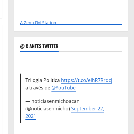
A Zeno.FM Station
@ X ANTES TWITTER
Trilogia Politica
https://t.co/eIhR7Rrdcj
a través de
@YouTube
— noticiasenmichoacan
(@noticiasenmicho)
September 22,
2021