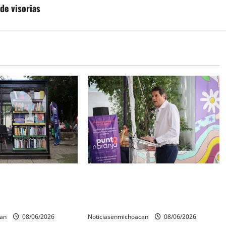
de visorias
 Gobierno, Alfonso
Inaugura Alfonso Martínez Centro
lidó acceso a la
Integral de Atención y Servicios a
elia
las Mujeres de Morelia
can
08/06/2026
Noticiasenmichoacan
08/06/2026