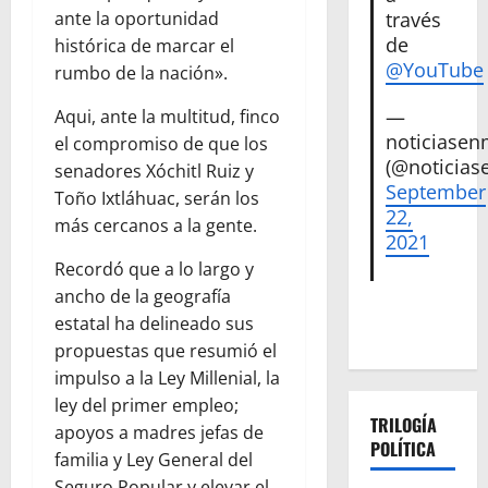
través
ante la oportunidad
de
histórica de marcar el
@YouTube
rumbo de la nación».
—
Aqui, ante la multitud, finco
noticiase
el compromiso de que los
(@noticias
senadores Xóchitl Ruiz y
September
Toño Ixtláhuac, serán los
22,
más cercanos a la gente.
2021
Recordó que a lo largo y
ancho de la geografía
estatal ha delineado sus
propuestas que resumió el
impulso a la Ley Millenial, la
ley del primer empleo;
TRILOGÍA
apoyos a madres jefas de
POLÍTICA
familia y Ley General del
Seguro Popular y elevar el