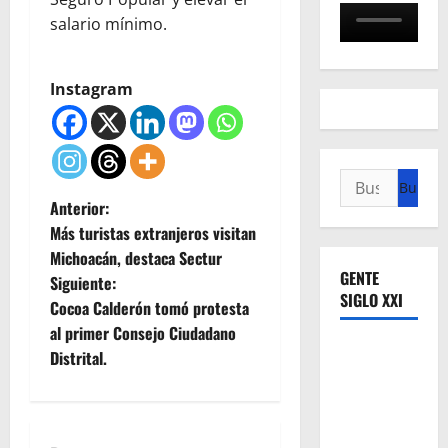
salario mínimo.
Instagram
Buscar:
N
Anterior:
Más turistas extranjeros visitan
a
Michoacán, destaca Sectur
GENTE
Siguiente:
v
SIGLO XXI
Cocoa Calderón tomó protesta
e
al primer Consejo Ciudadano
Distrital.
g
a