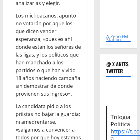
analizarlas y elegir.
Los michoacanos, apuntó
no votarán por aquellos
que dicen vender
A Zeno.FM
esperanza, «pues es ahí
Station
donde estan los señores de
las ligas, y los políticos que
han manchado a los
@ X ANTES
partidos o que han vivido
TWITTER
18 años haciendo campaña
sin demostrar de donde
provienen sus ingreso».
La candidata pidio a los
priistas no bajar la guardia;
Trilogia
ni amedrentarse,
Politica
«salgamos a convencer a
https://t.c
todos por que hoy estamos
a