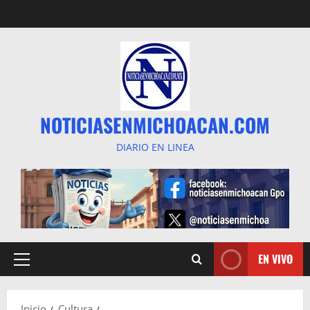
Saltar
al
contenido
NOTICIASENMICHOACAN.COM
DIARIO EN LINEA
EN VIVO
Menú
principal
Inicio
Cultura