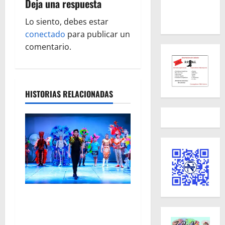
Deja una respuesta
c
Lo siento, debes estar
i
conectado
para publicar un
ó
comentario.
n
d
HISTORIAS RELACIONADAS
e
e
n
t
r
El Carnaval de Mérida 2027
ya tiene a sus 12 reinas y
a
reyes.