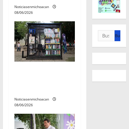
d
Noticiasenmichoacan
08/06/2026
a
s
Buscar:
En 2do Año de Gobierno,
Alfonso Martínez consolidó
acceso a la lectura en
Morelia
Noticiasenmichoacan
08/06/2026