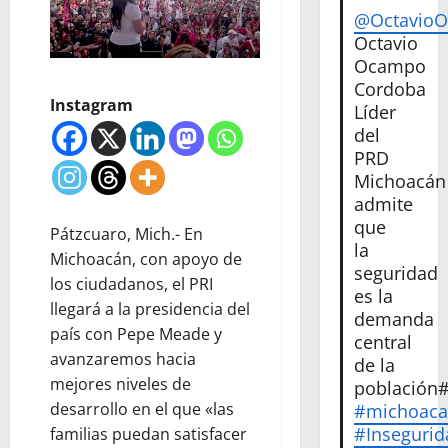
@Octavio
Octavio
Ocampo
Cordoba
Instagram
Líder
del
PRD
Michoacán
admite
que
Pátzcuaro, Mich.- En
la
Michoacán, con apoyo de
seguridad
los ciudadanos, el PRI
es la
llegará a la presidencia del
demanda
país con Pepe Meade y
central
avanzaremos hacia
de la
mejores niveles de
población
desarrollo en el que «las
#michoac
#Insegurid
familias puedan satisfacer