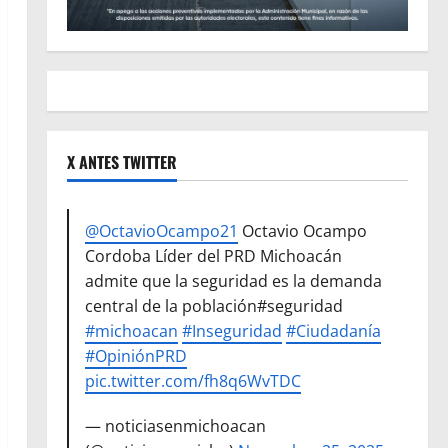
X ANTES TWITTER
@OctavioOcampo21
Octavio Ocampo
Cordoba Líder del PRD Michoacán
admite que la seguridad es la demanda
central de la población#seguridad
#michoacan
#Inseguridad
#Ciudadanía
#OpiniónPRD
pic.twitter.com/fh8q6WvTDC
— noticiasenmichoacan