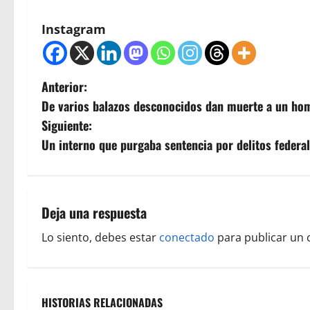
Instagram
N
Anterior:
De varios balazos desconocidos dan muerte a un ho
a
Siguiente:
v
Un interno que purgaba sentencia por delitos federale
e
g
Deja una respuesta
a
Lo siento, debes estar
conectado
para publicar un 
c
i
HISTORIAS RELACIONADAS