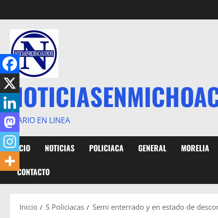
Saltar
al
contenido
NOTICIASENMICHOA
DIARIO EN LINEA
INICIO
NOTICIAS
POLICIACA
GENERAL
MORELIA
CONTACTO
Inicio
S Policiacas
Semi enterrado y en estado de desco