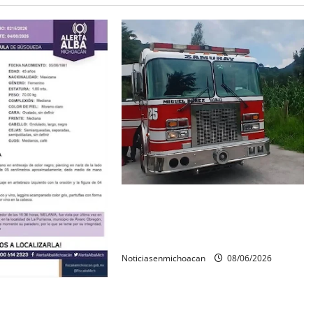
Rescatan con vida a dos hombres
tras quedar inconscientes dentro
de una cisterna en Zitácuaro.
Noticiasenmichoacan
08/06/2026
ida a Javier y