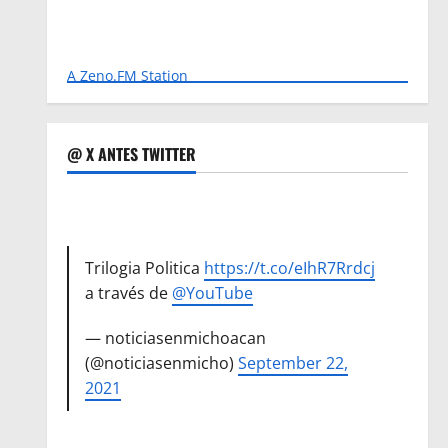
A Zeno.FM Station
@ X ANTES TWITTER
Trilogia Politica
https://t.co/eIhR7Rrdcj
a través de
@YouTube
— noticiasenmichoacan
(@noticiasenmicho)
September 22,
2021