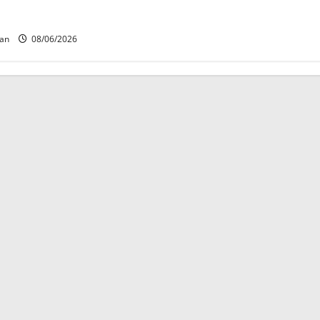
s contaban con ficha
n Álvaro Obregón.
can
08/06/2026