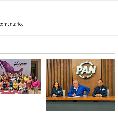
comentario.
ta García Zepeda
satorio de mujeres
alecer la soberanía
Morena dará “tiro de gracia” a