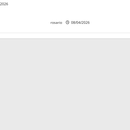
/2026
libertad de expresión de todos los
ciudadanos: PAN Michoacán
rosario
08/04/2026