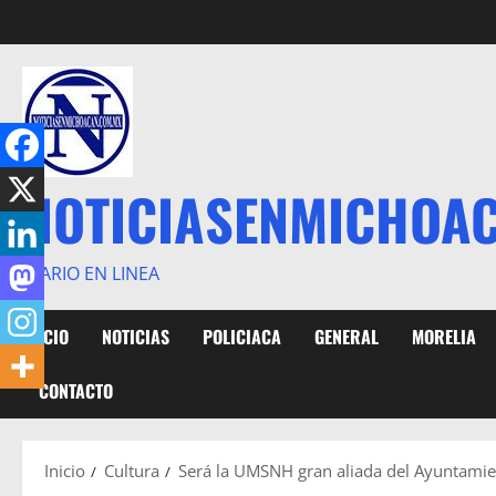
Saltar
al
contenido
NOTICIASENMICHOA
DIARIO EN LINEA
INICIO
NOTICIAS
POLICIACA
GENERAL
MORELIA
CONTACTO
Inicio
Cultura
Será la UMSNH gran aliada del Ayuntamien