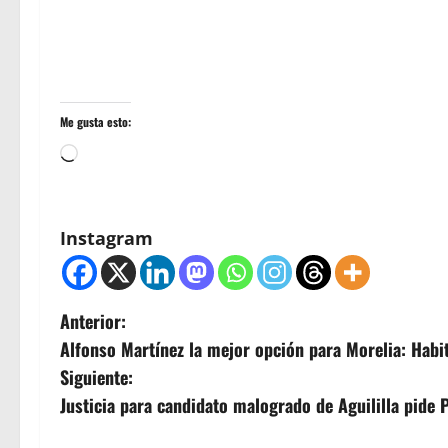
Me gusta esto:
Cargando...
Instagram
N
Anterior:
Alfonso Martínez la mejor opción para Morelia: Habi
a
Siguiente:
v
Justicia para candidato malogrado de Aguililla pide 