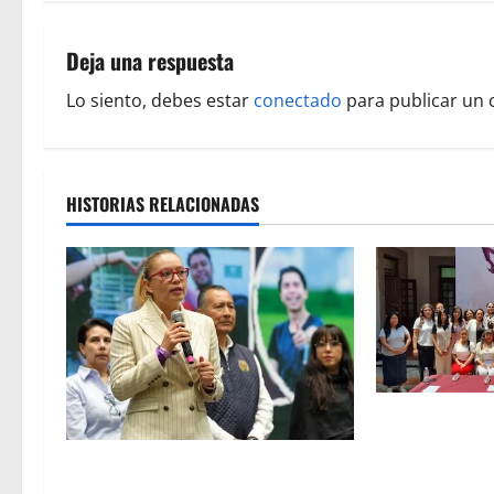
e
g
Deja una respuesta
a
Lo siento, debes estar
conectado
para publicar un 
c
i
HISTORIAS RELACIONADAS
ó
n
d
e
e
Diputada Julie
realiza conver
n
A ser llamados de la UMSNH, invita
que busca fort