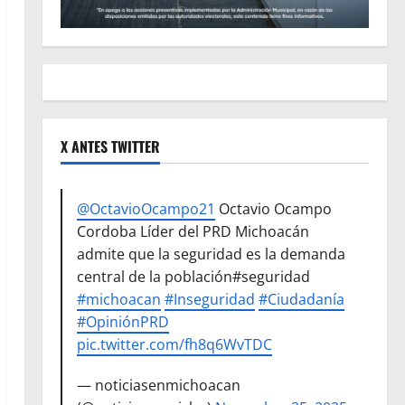
X ANTES TWITTER
@OctavioOcampo21
Octavio Ocampo
Cordoba Líder del PRD Michoacán
admite que la seguridad es la demanda
central de la población#seguridad
#michoacan
#Inseguridad
#Ciudadanía
#OpiniónPRD
pic.twitter.com/fh8q6WvTDC
— noticiasenmichoacan