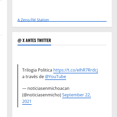
A Zeno.FM Station
@ X ANTES TWITTER
Trilogia Politica
https://t.co/eIhR7Rrdcj
a través de
@YouTube
— noticiasenmichoacan
(@noticiasenmicho)
September 22,
2021