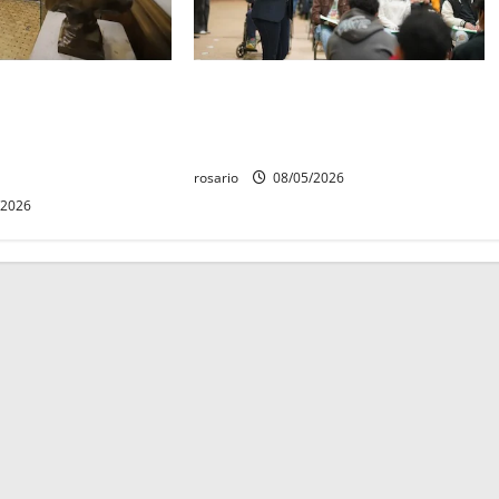
quedó establecido
Este miércoles, UMSNH lanza
Aniversario de la
tercera convocatoria de nuevo
erte de Cóporo de
ingreso
rosario
08/05/2026
/2026