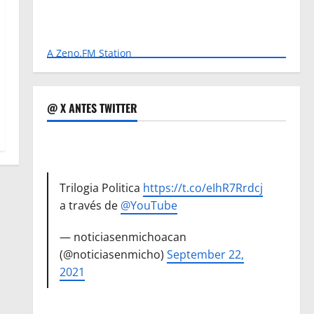
A Zeno.FM Station
@ X ANTES TWITTER
Trilogia Politica
https://t.co/eIhR7Rrdcj
a través de
@YouTube
— noticiasenmichoacan
(@noticiasenmicho)
September 22,
2021