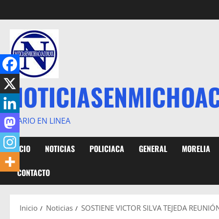
Saltar
al
contenido
NOTICIASENMICHOA
DIARIO EN LINEA
INICIO
NOTICIAS
POLICIACA
GENERAL
MORELIA
CONTACTO
Inicio
Noticias
SOSTIENE VICTOR SILVA TEJEDA REUNI