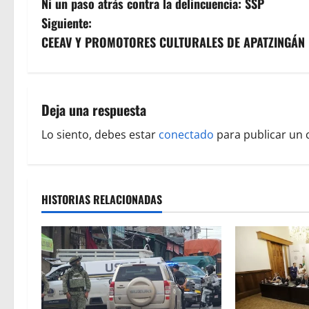
Ni un paso atrás contra la delincuencia: SSP
a
Siguiente:
v
CEEAV Y PROMOTORES CULTURALES DE APATZINGÁN 
e
g
Deja una respuesta
a
Lo siento, debes estar
conectado
para publicar un 
c
i
HISTORIAS RELACIONADAS
ó
n
d
e