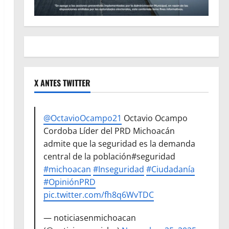
X ANTES TWITTER
@OctavioOcampo21
Octavio Ocampo
Cordoba Líder del PRD Michoacán
admite que la seguridad es la demanda
central de la población#seguridad
#michoacan
#Inseguridad
#Ciudadanía
#OpiniónPRD
pic.twitter.com/fh8q6WvTDC
— noticiasenmichoacan