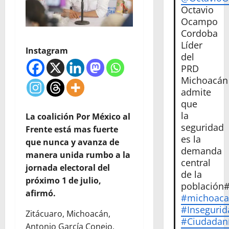
Octavio
Ocampo
Cordoba
Líder
Instagram
del
PRD
Michoacán
admite
que
la
La coalición Por México al
seguridad
Frente está mas fuerte
es la
que nunca y avanza de
demanda
manera unida rumbo a la
central
jornada electoral del
de la
próximo 1 de julio,
población
afirmó.
#michoac
#Insegurid
Zitácuaro, Michoacán,
#Ciudadan
Antonio García Conejo,