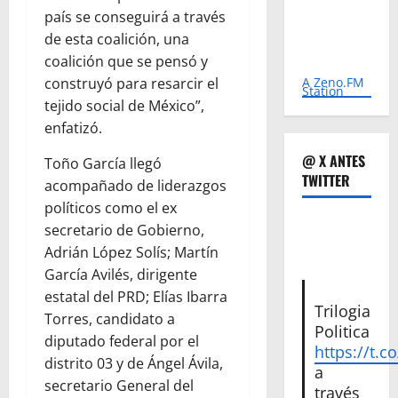
país se conseguirá a través
de esta coalición, una
coalición que se pensó y
A Zeno.FM
construyó para resarcir el
Station
tejido social de México”,
enfatizó.
@ X ANTES
Toño García llegó
TWITTER
acompañado de liderazgos
políticos como el ex
secretario de Gobierno,
Adrián López Solís; Martín
García Avilés, dirigente
estatal del PRD; Elías Ibarra
Trilogia
Torres, candidato a
Politica
diputado federal por el
https://t.c
distrito 03 y de Ángel Ávila,
a
secretario General del
través