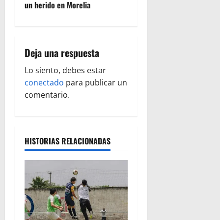
g
un herido en Morelia
a
c
Deja una respuesta
i
Lo siento, debes estar
ó
conectado
para publicar un
comentario.
n
d
HISTORIAS RELACIONADAS
e
e
n
t