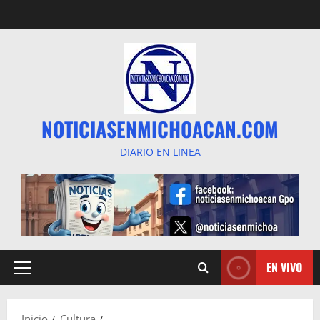
Saltar
al
contenido
NOTICIASENMICHOACAN.COM
DIARIO EN LINEA
EN VIVO
Menú
principal
Inicio
Cultura