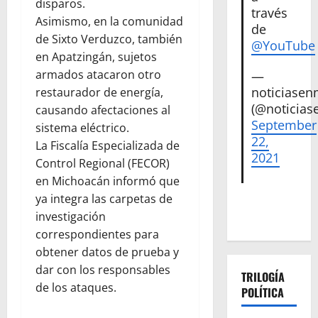
disparos.
través
Asimismo, en la comunidad
de
de Sixto Verduzco, también
@YouTube
en Apatzingán, sujetos
armados atacaron otro
—
noticiase
restaurador de energía,
(@noticias
causando afectaciones al
September
sistema eléctrico.
22,
La Fiscalía Especializada de
2021
Control Regional (FECOR)
en Michoacán informó que
ya integra las carpetas de
investigación
correspondientes para
obtener datos de prueba y
dar con los responsables
TRILOGÍA
de los ataques.
POLÍTICA