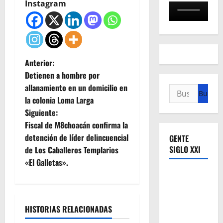
Instagram
N
Anterior:
Detienen a hombre por
a
allanamiento en un domicilio en
Buscar:
la colonia Loma Larga
v
Siguiente:
e
Fiscal de M8choacán confirma la
detención de líder delincuencial
GENTE
g
SIGLO XXI
de Los Caballeros Templarios
«El Galletas».
a
c
i
HISTORIAS RELACIONADAS