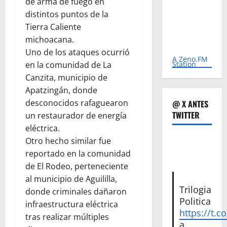
de arma de fuego en
distintos puntos de la
Tierra Caliente
michoacana.
Uno de los ataques ocurrió
A Zeno.FM
Station
en la comunidad de La
Canzita, municipio de
Apatzingán, donde
desconocidos rafaguearon
@ X ANTES
TWITTER
un restaurador de energía
eléctrica.
Otro hecho similar fue
reportado en la comunidad
de El Rodeo, perteneciente
al municipio de Aguililla,
Trilogia
donde criminales dañaron
Politica
infraestructura eléctrica
https://t.c
tras realizar múltiples
a