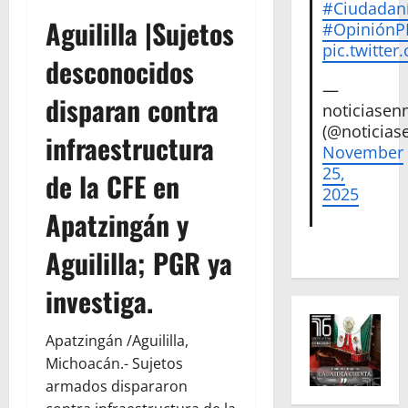
#Ciudadan
Aguililla |Sujetos
#Opinión
pic.twitte
desconocidos
—
disparan contra
noticiase
(@noticias
infraestructura
November
25,
de la CFE en
2025
Apatzingán y
Aguililla; PGR ya
investiga.
Apatzingán /Aguililla,
Michoacán.- Sujetos
armados dispararon