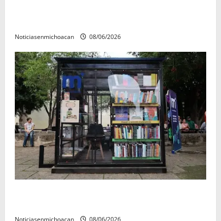
Localizan sin vida a Javier y Melania; ambos
contaban con ficha de búsqueda en Álvaro Obregón.
Noticiasenmichoacan
08/06/2026
En 2do Año de Gobierno, Alfonso Martínez consolidó
acceso a la lectura en Morelia
Noticiasenmichoacan
08/06/2026