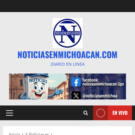
Saltar
al
contenido
NOTICIASENMICHOACAN.COM
DIARIO EN LINEA
EN VIVO
Menú
principal
Inicio
S Policiacas