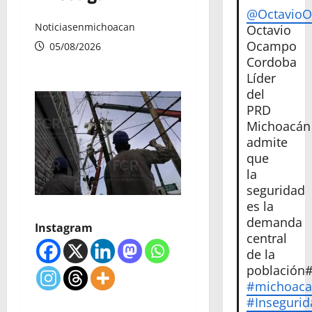
@Octavio
Noticiasenmichoacan
Octavio
Ocampo
05/08/2026
Cordoba
Líder
del
PRD
Michoacán
admite
que
la
seguridad
es la
demanda
Instagram
central
de la
población
#michoac
#Insegurid