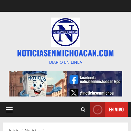
Saltar
al
contenido
NOTICIASENMICHOACAN.COM
DIARIO EN LINEA
EN VIVO
Menú
principal
Inicio
Noticias