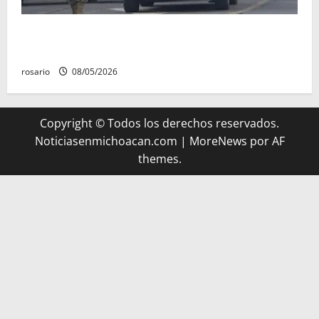
A la baja homicidios dolosos un 31 por ciento en
Michoacán, según Gobierno del Estado
rosario
08/05/2026
Copyright © Todos los derechos reservados.
Noticiasenmichoacan.com
|
MoreNews
por AF
themes.