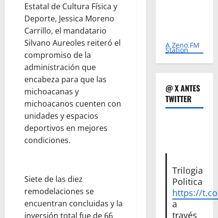
Estatal de Cultura Física y
Deporte, Jessica Moreno
Carrillo, el mandatario
Silvano Aureoles reiteró el
A Zeno.FM
Station
compromiso de la
administración que
encabeza para que las
@ X ANTES
michoacanas y
TWITTER
michoacanos cuenten con
unidades y espacios
deportivos en mejores
condiciones.
Trilogia
Siete de las diez
Politica
remodelaciones se
https://t.c
a
encuentran concluidas y la
través
inversión total fue de 66