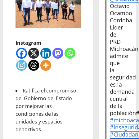
Octavio
Ocampo
Cordoba
Líder
del
PRD
Instagram
Michoacán
admite
que
la
seguridad
es la
Ratifica el compromiso
demanda
central
del Gobierno del Estado
de la
por mejorar las
población
condiciones de las
#michoac
unidades y espacios
#Insegurid
deportivos.
#Ciudadan