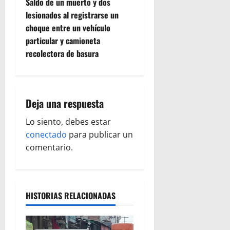
e
Saldo de un muerto y dos
lesionados al registrarse un
g
choque entre un vehículo
particular y camioneta
a
recolectora de basura
c
i
Deja una respuesta
ó
Lo siento, debes estar
n
conectado
para publicar un
comentario.
d
e
e
HISTORIAS RELACIONADAS
n