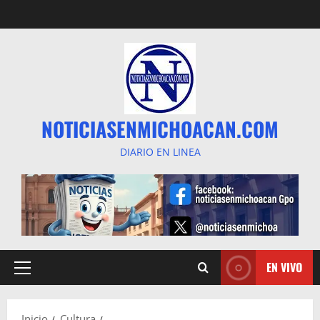
Saltar
al
contenido
NOTICIASENMICHOACAN.COM
DIARIO EN LINEA
EN VIVO
Menú
principal
Inicio
Cultura