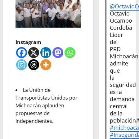
@Octavio
Octavio
Ocampo
Cordoba
Líder
del
Instagram
PRD
Michoacán
admite
que
la
seguridad
La Unión de
es la
Transportistas Unidos por
demanda
Michoacán aplauden
central
de la
propuestas de
población
Independientes.
#michoac
#Insegurid