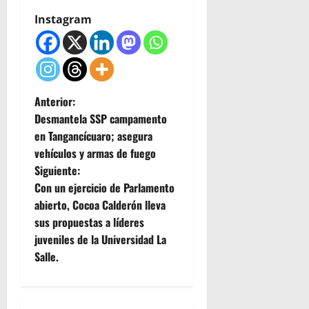
Instagram
N
Anterior:
Desmantela SSP campamento
a
en Tangancícuaro; asegura
vehículos y armas de fuego
v
Siguiente:
e
Con un ejercicio de Parlamento
abierto, Cocoa Calderón lleva
g
sus propuestas a líderes
juveniles de la Universidad La
a
Salle.
c