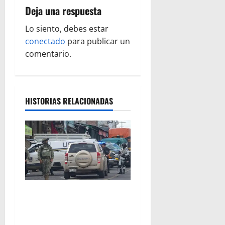
i
Deja una respuesta
ó
Lo siento, debes estar
n
conectado
para publicar un
comentario.
d
e
e
HISTORIAS RELACIONADAS
n
t
r
a
A la baja homicidios
dolosos un 31 por ciento en
d
Michoacán, según Gobierno