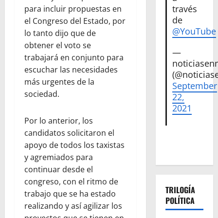
través
para incluir propuestas en
de
el Congreso del Estado, por
@YouTube
lo tanto dijo que de
obtener el voto se
—
trabajará en conjunto para
noticiase
escuchar las necesidades
(@noticias
más urgentes de la
September
sociedad.
22,
2021
Por lo anterior, los
candidatos solicitaron el
apoyo de todos los taxistas
y agremiados para
continuar desde el
congreso, con el ritmo de
TRILOGÍA
trabajo que se ha estado
POLÍTICA
realizando y así agilizar los
proyectos que se tienen en