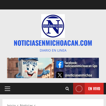
Saltar
al
contenido
NOTICIASENMICHOACAN.COM
DIARIO EN LINEA
EN VIVO
Menú
principal
Inicio
Noticias