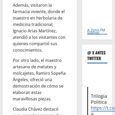
Además, visitaron la
farmacia viviente, donde el
maestro en herbolaria de
medicina tradicional,
A Zeno.FM
Ignacio Arias Martínez,
Station
atendió a los visitantes con
quienes compartió sus
conocimientos.
@ X ANTES
TWITTER
Por otro lado, el maestro
artesano de metates y
molcajetes, Ramiro Sopeña
Ángeles, ofreció una
demostración de cómo se
elaboran estas
Trilogia
maravillosas piezas.
Politica
https://t.c
Claudia Chávez destacó
a