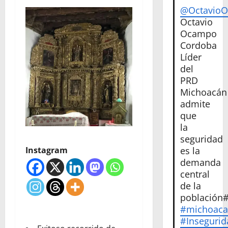
@Octavio
Octavio
Ocampo
Cordoba
Líder
del
PRD
Michoacán
admite
que
la
seguridad
Instagram
es la
demanda
central
de la
población
#michoac
#Insegurid