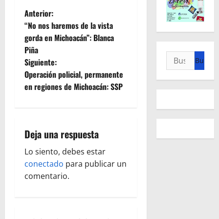
N
Anterior:
“No nos haremos de la vista
a
gorda en Michoacán”: Blanca
Piña
v
Buscar:
Siguiente:
e
Operación policial, permanente
en regiones de Michoacán: SSP
g
a
Deja una respuesta
c
Lo siento, debes estar
i
conectado
para publicar un
ó
comentario.
n