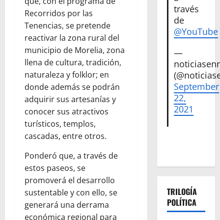
que, con el programa de
través
Recorridos por las
de
Tenencias, se pretende
@YouTube
reactivar la zona rural del
municipio de Morelia, zona
—
llena de cultura, tradición,
noticiase
naturaleza y folklor; en
(@noticias
September
donde además se podrán
22,
adquirir sus artesanías y
2021
conocer sus atractivos
turísticos, templos,
cascadas, entre otros.
Ponderó que, a través de
estos paseos, se
promoverá el desarrollo
TRILOGÍA
sustentable y con ello, se
POLÍTICA
generará una derrama
económica regional para