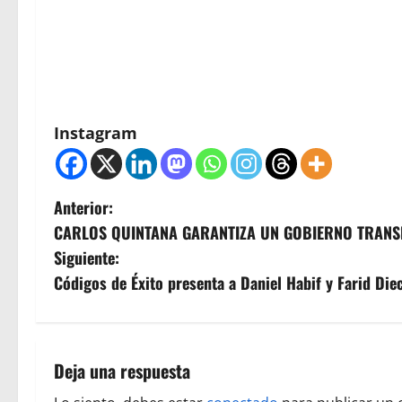
Instagram
N
Anterior:
CARLOS QUINTANA GARANTIZA UN GOBIERNO TRANS
a
Siguiente:
v
Códigos de Éxito presenta a Daniel Habif y Farid Die
e
g
Deja una respuesta
a