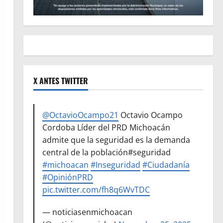
X ANTES TWITTER
@OctavioOcampo21
Octavio Ocampo
Cordoba Líder del PRD Michoacán
admite que la seguridad es la demanda
central de la población#seguridad
#michoacan
#Inseguridad
#Ciudadanía
#OpiniónPRD
pic.twitter.com/fh8q6WvTDC
— noticiasenmichoacan