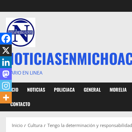
Saltar
al
contenido
NOTICIASENMICHOA
DIARIO EN LINEA
INICIO
NOTICIAS
POLICIACA
GENERAL
MORELIA
CONTACTO
Inicio
Cultura
Tengo la determinación y responsabilidad