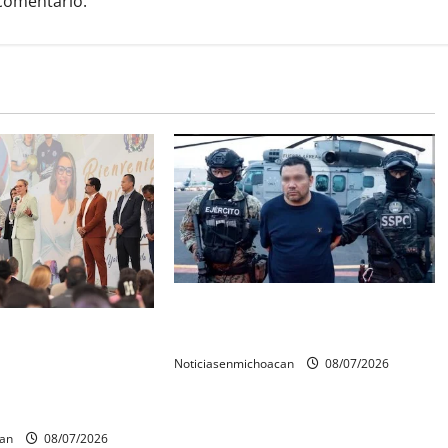
comentario.
Vinculan a proceso al R1,
rconstrucción del
permanecera en prisión preventiva
 invita rectora a
Noticiasenmichoacan
08/07/2026
es de estudiantes
can
08/07/2026