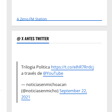
A Zeno.FM Station
@ X ANTES TWITTER
Trilogia Politica
https://t.co/eIhR7Rrdcj
a través de
@YouTube
— noticiasenmichoacan
(@noticiasenmicho)
September 22,
2021