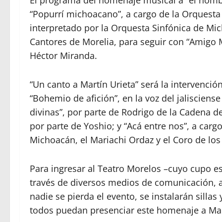
El programa del homenaje musical a “el hombr
“Popurrí michoacano”, a cargo de la Orquesta
interpretado por la Orquesta Sinfónica de Mic
Cantores de Morelia, para seguir con “Amigo M
Héctor Miranda.
“Un canto a Martín Urieta” será la intervenció
“Bohemio de afición”, en la voz del jalisciense
divinas”, por parte de Rodrigo de la Cadena d
por parte de Yoshio; y “Acá entre nos”, a car
Michoacán, el Mariachi Ordaz y el Coro de los
Para ingresar al Teatro Morelos –cuyo cupo es 
través de diversos medios de comunicación, a
nadie se pierda el evento, se instalarán sillas
todos puedan presenciar este homenaje a Mar