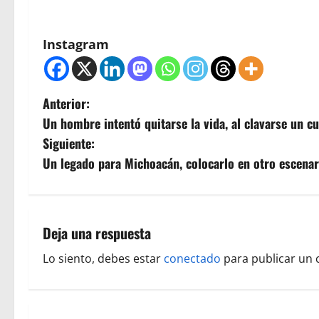
Instagram
N
Anterior:
Un hombre intentó quitarse la vida, al clavarse un cu
a
Siguiente:
v
Un legado para Michoacán, colocarlo en otro escenari
e
g
Deja una respuesta
a
Lo siento, debes estar
conectado
para publicar un 
c
i