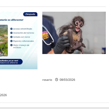
Vinculan a proceso a hombre por
maltrato animal; tenía un mono
araña en peligro de extinción
bilita Gobierno de
rosario
08/03/2026
urero municipal y
ejo de residuos
/2026