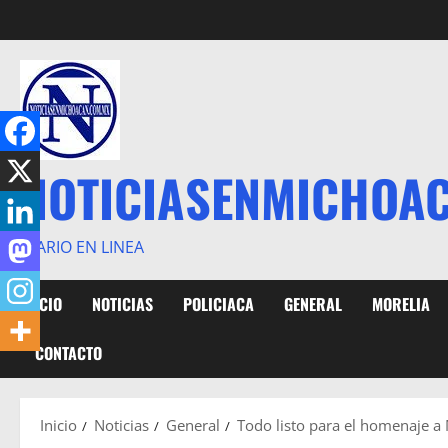
Saltar
al
contenido
NOTICIASENMICHOA
DIARIO EN LINEA
INICIO
NOTICIAS
POLICIACA
GENERAL
MORELIA
CONTACTO
Inicio
Noticias
General
Todo listo para el homenaje a 