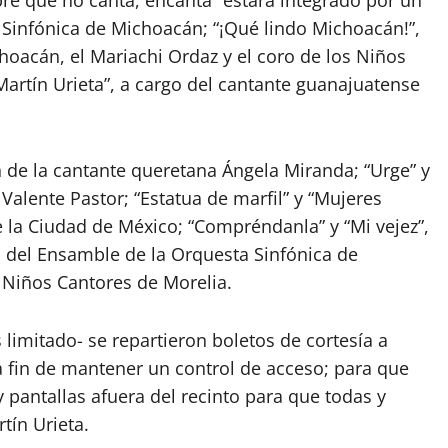
e que no canta, encanta” estará integrado por un
 Sinfónica de Michoacán; “¡Qué lindo Michoacán!”,
hoacán, el Mariachi Ordaz y el coro de los Niños
artín Urieta”, a cargo del cantante guanajuatense
n de la cantante queretana Ángela Miranda; “Urge” y
 Valente Pastor; “Estatua de marfil” y “Mujeres
e la Ciudad de México; “Compréndanla” y “Mi vejez”,
go del Ensamble de la Orquesta Sinfónica de
 Niños Cantores de Morelia.
limitado- se repartieron boletos de cortesía a
 fin de mantener un control de acceso; para que
 y pantallas afuera del recinto para que todas y
tín Urieta.