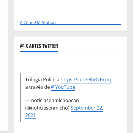
A Zeno.FM Station
@ X ANTES TWITTER
Trilogia Politica
https://t.co/eIhR7Rrdcj
a través de
@YouTube
— noticiasenmichoacan
(@noticiasenmicho)
September 22,
2021