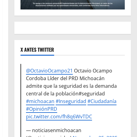
X ANTES TWITTER
@OctavioOcampo21
Octavio Ocampo
Cordoba Líder del PRD Michoacán
admite que la seguridad es la demanda
central de la población#seguridad
#michoacan
#Inseguridad
#Ciudadanía
#OpiniónPRD
pic.twitter.com/fh8q6WvTDC
— noticiasenmichoacan