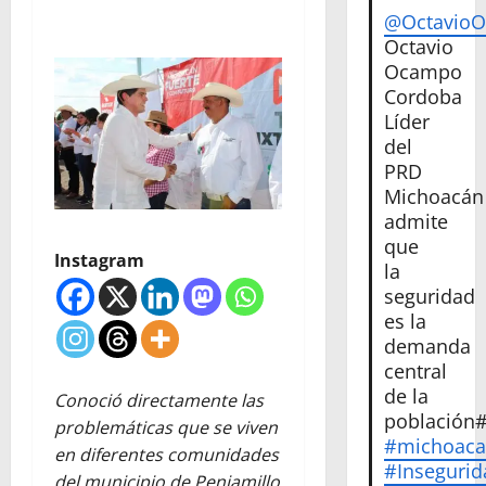
@Octavio
Octavio
Ocampo
Cordoba
Líder
del
PRD
Michoacán
admite
que
Instagram
la
seguridad
es la
demanda
central
de la
Conoció directamente las
población
problemáticas que se viven
#michoac
en diferentes comunidades
#Insegurid
del municipio de Penjamillo