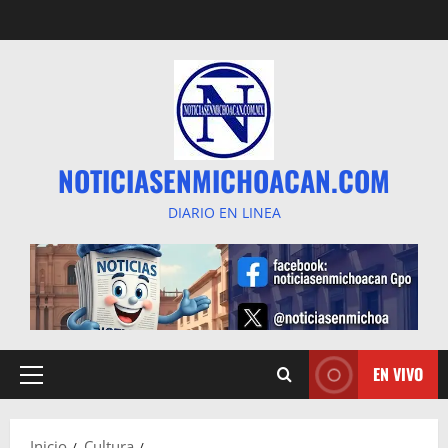
Saltar
al
contenido
NOTICIASENMICHOACAN.COM
DIARIO EN LINEA
EN VIVO
Menú
principal
Inicio
Cultura