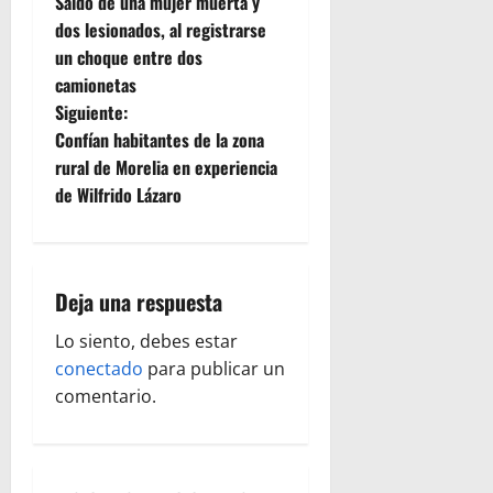
Saldo de una mujer muerta y
a
dos lesionados, al registrarse
un choque entre dos
v
camionetas
e
Siguiente:
Confían habitantes de la zona
g
rural de Morelia en experiencia
de Wilfrido Lázaro
a
c
i
Deja una respuesta
ó
Lo siento, debes estar
conectado
para publicar un
n
comentario.
d
e