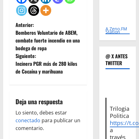
N
Anterior:
A Zeno.FM
Station
Bomberos Voluntario de ABEM,
a
combate fuerte incendio en una
bodega de ropa
v
Siguiente:
@ X ANTES
TWITTER
e
Incinera PGR más de 280 kilos
de Cocaína y marihuana
g
a
Deja una respuesta
c
Trilogia
Lo siento, debes estar
i
Politica
conectado
para publicar un
https://t.c
ó
comentario.
a
través