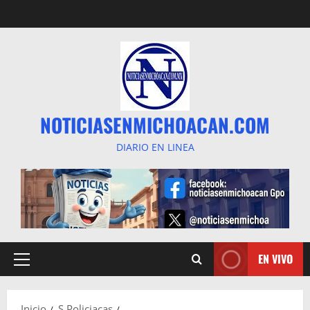
Saltar
al
contenido
NOTICIASENMICHOACAN.COM
DIARIO EN LINEA
EN VIVO
Menú
principal
Inicio
S Policiacas