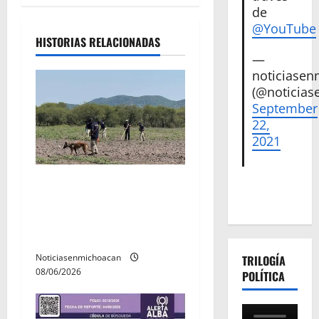
n
de
@YouTube
d
HISTORIAS RELACIONADAS
—
e
noticiase
(@noticias
e
September
22,
n
2021
t
Localizan restos óseos
r
durante jornada de
a
búsqueda forense en
Villamar
d
Noticiasenmichoacan
TRILOGÍA
08/06/2026
a
POLÍTICA
s