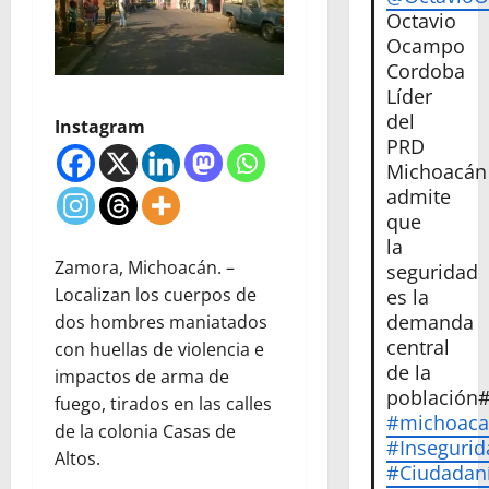
Octavio
Ocampo
Cordoba
Líder
del
Instagram
PRD
Michoacán
admite
que
la
Zamora, Michoacán. –
seguridad
Localizan los cuerpos de
es la
demanda
dos hombres maniatados
central
con huellas de violencia e
de la
impactos de arma de
población
fuego, tirados en las calles
#michoac
de la colonia Casas de
#Insegurid
Altos.
#Ciudadan