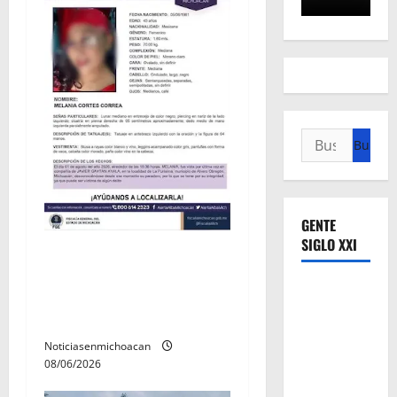
Buscar:
GENTE
SIGLO XXI
Localizan sin vida a Javier y
Melania; ambos contaban
con ficha de búsqueda en
Álvaro Obregón.
Noticiasenmichoacan
08/06/2026