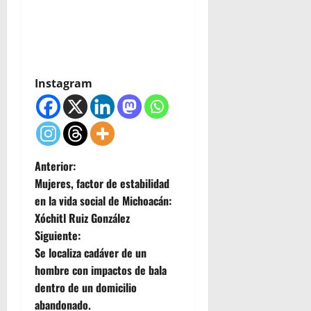
Instagram
N
Anterior:
Mujeres, factor de estabilidad
a
en la vida social de Michoacán:
Xóchitl Ruiz González
v
Siguiente:
e
Se localiza cadáver de un
hombre con impactos de bala
g
dentro de un domicilio
abandonado.