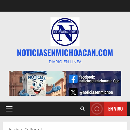
Saltar
al
contenido
NOTICIASENMICHOACAN.COM
DIARIO EN LINEA
EN VIVO
Menú
principal
Inicio
Cultura