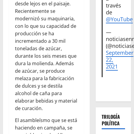
desde lejos en el paisaje.
través
Recientemente se
de
modernizó su maquinaria,
@YouTube
con lo que su capacidad de
—
producción se ha
noticiase
incrementado a 30 mil
(@noticias
toneladas de azúcar,
September
durante los seis meses que
22,
dura la molienda. Además
2021
de azúcar, se produce
melaza para la fabricación
de dulces y se destila
alcohol de caña para
elaborar bebidas y material
de curación.
TRILOGÍA
El asambleísmo que se está
POLÍTICA
haciendo en campaña, se