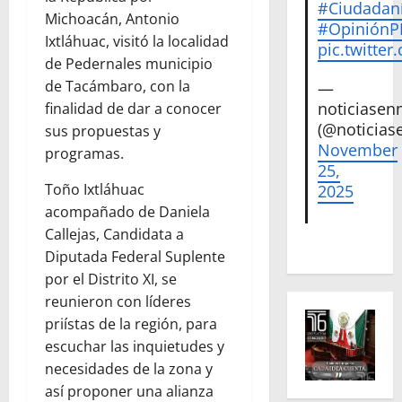
#Ciudadan
Michoacán, Antonio
#Opinión
Ixtláhuac, visitó la localidad
pic.twitte
de Pedernales municipio
de Tacámbaro, con la
—
noticiase
finalidad de dar a conocer
(@noticias
sus propuestas y
November
programas.
25,
Toño Ixtláhuac
2025
acompañado de Daniela
Callejas, Candidata a
Diputada Federal Suplente
por el Distrito XI, se
reunieron con líderes
priístas de la región, para
escuchar las inquietudes y
necesidades de la zona y
así proponer una alianza