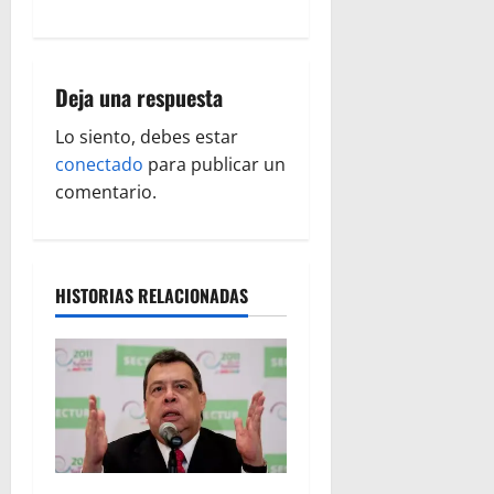
a
c
i
Deja una respuesta
ó
Lo siento, debes estar
conectado
para publicar un
n
comentario.
d
e
HISTORIAS RELACIONADAS
e
n
t
r