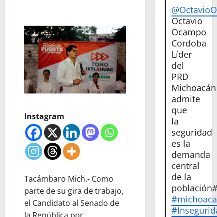
@Octavio
Octavio
Ocampo
Cordoba
Líder
del
PRD
Michoacán
admite
que
Instagram
la
seguridad
es la
demanda
central
de la
Tacámbaro Mich.- Como
población
parte de su gira de trabajo,
#michoac
el Candidato al Senado de
#Insegurid
la República por