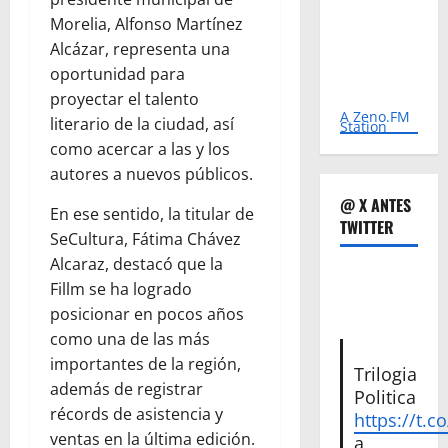
Morelia, Alfonso Martínez
Alcázar, representa una
oportunidad para
proyectar el talento
A Zeno.FM
literario de la ciudad, así
Station
como acercar a las y los
autores a nuevos públicos.
@ X ANTES
En ese sentido, la titular de
TWITTER
SeCultura, Fátima Chávez
Alcaraz, destacó que la
Fillm se ha logrado
posicionar en pocos años
como una de las más
importantes de la región,
Trilogia
además de registrar
Politica
récords de asistencia y
https://t.c
ventas en la última edición.
a