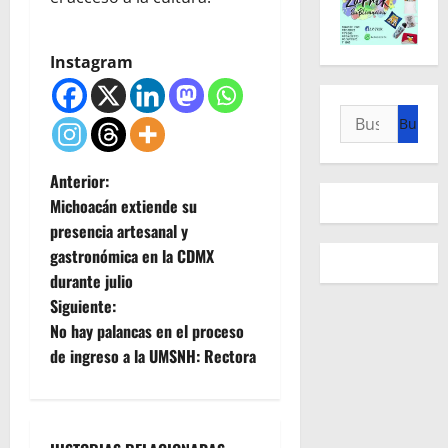
Instagram
Buscar:
N
Anterior:
Michoacán extiende su
a
presencia artesanal y
gastronómica en la CDMX
v
durante julio
e
Siguiente:
No hay palancas en el proceso
g
de ingreso a la UMSNH: Rectora
a
c