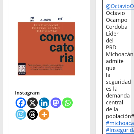
@Octavio
Octavio
Ocampo
Cordoba
Líder
del
PRD
Michoacán
admite
que
la
seguridad
es la
Instagram
demanda
central
de la
población
#michoac
#Insegurid