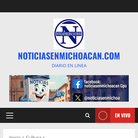
Saltar
al
contenido
NOTICIASENMICHOACAN.COM
DIARIO EN LINEA
EN VIVO
Menú
principal
Inicio
Cultura