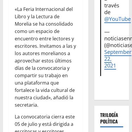
través
«La Feria Internacional del
de
Libro y la Lectura de
@YouTube
Morelia se ha consolidado
como un espacio de
—
noticiase
encuentro entre lectores y
(@noticias
escritores. Invitamos a las y
September
los autores morelianos a
22,
aprovechar estos últimos
2021
días de la convocatoria y
compartir su trabajo en
una plataforma que
fortalece la vida cultural de
nuestra ciudad», añadió la
secretaria.
TRILOGÍA
La convocatoria cierra este
POLÍTICA
05 de julio y está dirigida a
escritoras y escritores