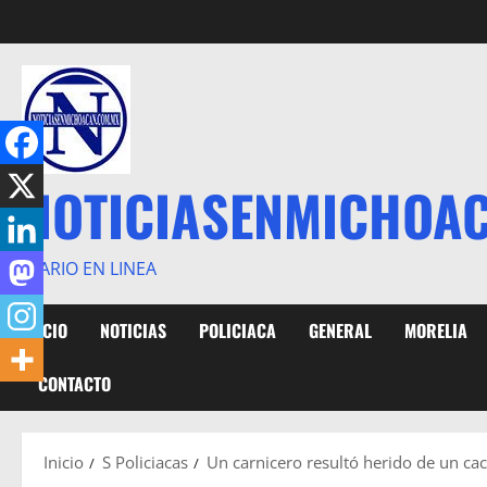
Saltar
al
contenido
NOTICIASENMICHOA
DIARIO EN LINEA
INICIO
NOTICIAS
POLICIACA
GENERAL
MORELIA
CONTACTO
Inicio
S Policiacas
Un carnicero resultó herido de un cac