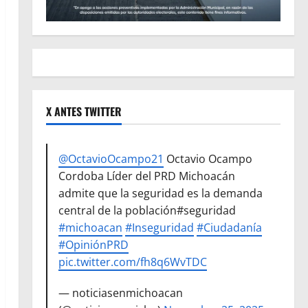
X ANTES TWITTER
@OctavioOcampo21
Octavio Ocampo
Cordoba Líder del PRD Michoacán
admite que la seguridad es la demanda
central de la población#seguridad
#michoacan
#Inseguridad
#Ciudadanía
#OpiniónPRD
pic.twitter.com/fh8q6WvTDC
— noticiasenmichoacan