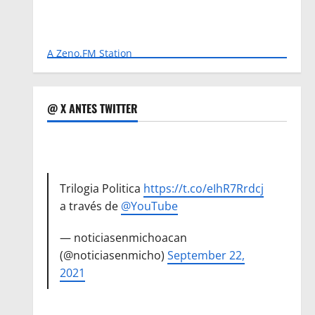
A Zeno.FM Station
@ X ANTES TWITTER
Trilogia Politica
https://t.co/eIhR7Rrdcj
a través de
@YouTube
— noticiasenmichoacan
(@noticiasenmicho)
September 22,
2021