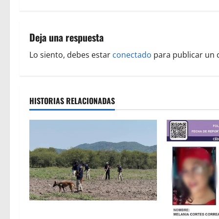
e
g
Deja una respuesta
a
Lo siento, debes estar
conectado
para publicar un 
c
i
HISTORIAS RELACIONADAS
ó
n
d
e
e
n
Localizan restos óseos durante