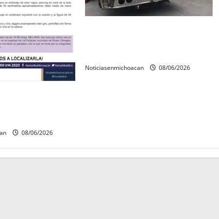
Rescatan con vida a dos hombres
tras quedar inconscientes dentro
de una cisterna en Zitácuaro.
Noticiasenmichoacan
08/06/2026
ida a Javier y
s contaban con ficha
n Álvaro Obregón.
can
08/06/2026