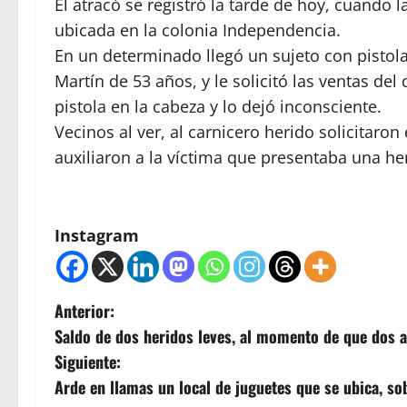
El atracó se registró la tarde de hoy, cuando l
ubicada en la colonia Independencia.
En un determinado llegó un sujeto con pisto
Martín de 53 años, y le solicitó las ventas del
pistola en la cabeza y lo dejó inconsciente.
Vecinos al ver, al carnicero herido solicitaro
auxiliaron a la víctima que presentaba una he
Instagram
N
Anterior:
Saldo de dos heridos leves, al momento de que dos 
a
Siguiente:
v
Arde en llamas un local de juguetes que se ubica, sobr