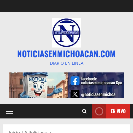
Saltar
al
contenido
NOTICIASENMICHOACAN.COM
DIARIO EN LINEA
EN VIVO
Menú
principal
Inicio
S Policiacas