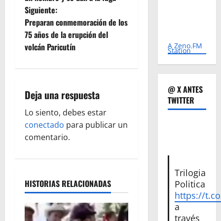
Siguiente:
v
Preparan conmemoración de los
e
75 años de la erupción del
volcán Paricutín
A Zeno.FM
Station
g
a
@ X ANTES
Deja una respuesta
c
TWITTER
Lo siento, debes estar
i
conectado
para publicar un
ó
comentario.
n
Trilogia
d
HISTORIAS RELACIONADAS
Politica
https://t.c
e
a
través