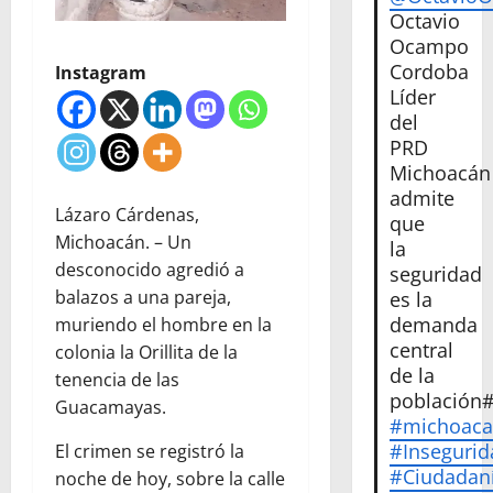
Octavio
Ocampo
Cordoba
Instagram
Líder
del
PRD
Michoacán
admite
Lázaro Cárdenas,
que
Michoacán. – Un
la
desconocido agredió a
seguridad
balazos a una pareja,
es la
demanda
muriendo el hombre en la
central
colonia la Orillita de la
de la
tenencia de las
población
Guacamayas.
#michoac
#Insegurid
El crimen se registró la
#Ciudadan
noche de hoy, sobre la calle