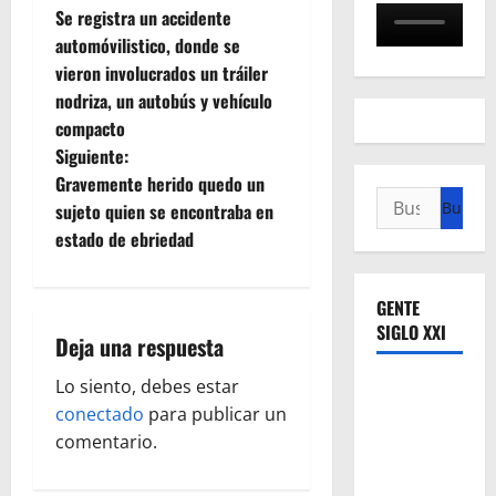
Se registra un accidente
a
automóvilistico, donde se
vieron involucrados un tráiler
v
nodriza, un autobús y vehículo
e
compacto
Siguiente:
g
Gravemente herido quedo un
Buscar:
sujeto quien se encontraba en
a
estado de ebriedad
c
GENTE
i
SIGLO XXI
Deja una respuesta
ó
Lo siento, debes estar
n
conectado
para publicar un
comentario.
d