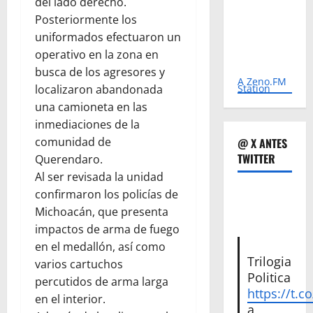
del lado derecho.
Posteriormente los
uniformados efectuaron un
operativo en la zona en
busca de los agresores y
A Zeno.FM
Station
localizaron abandonada
una camioneta en las
inmediaciones de la
comunidad de
@ X ANTES
TWITTER
Querendaro.
Al ser revisada la unidad
confirmaron los policías de
Michoacán, que presenta
impactos de arma de fuego
en el medallón, así como
Trilogia
varios cartuchos
Politica
percutidos de arma larga
https://t.c
en el interior.
a