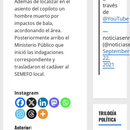
Además de localizar en el
través
asiento del copiloto un
de
hombre muerto por
@YouTube
impactos de bala,
acordonando el área.
—
noticiase
Posteriormente arribo el
(@noticias
Ministerio Público que
September
inició las indagaciones
22,
correspondiente y
2021
trasladaron el cadáver al
SEMEFO local.
Instagram
TRILOGÍA
POLÍTICA
N
Anterior: