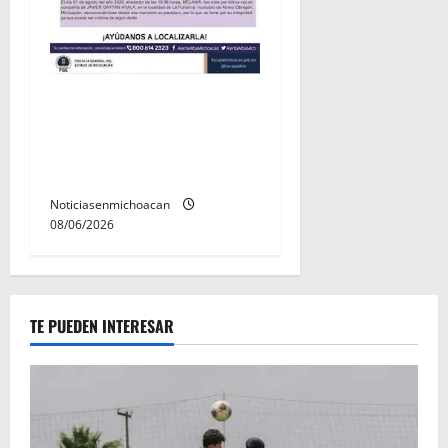
Localizan sin vida a Javier y
Melania; ambos contaban
con ficha de búsqueda en
Álvaro Obregón.
Noticiasenmichoacan
08/06/2026
TE PUEDEN INTERESAR