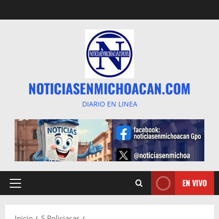
Saltar
al
contenido
NOTICIASENMICHOACAN.COM
DIARIO EN LINEA
EN VIVO
Menú
principal
Inicio
S Policiacas