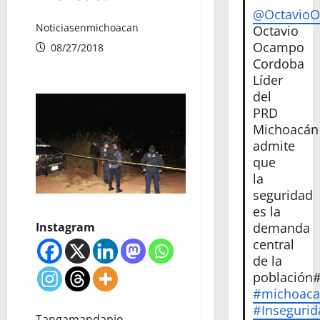
@Octavio
Noticiasenmichoacan
Octavio
Ocampo
08/27/2018
Cordoba
Líder
del
PRD
Michoacán
admite
que
la
seguridad
es la
demanda
Instagram
central
de la
población
#michoac
#Insegurid
Tangamandapio,