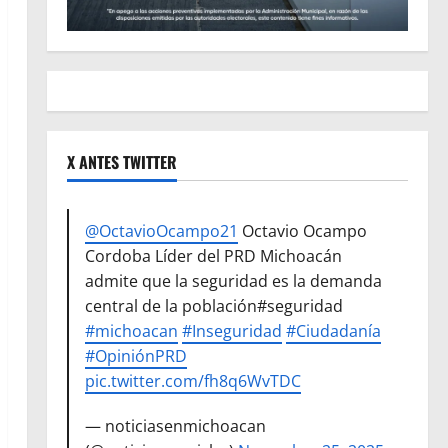
X ANTES TWITTER
@OctavioOcampo21
Octavio Ocampo
Cordoba Líder del PRD Michoacán
admite que la seguridad es la demanda
central de la población#seguridad
#michoacan
#Inseguridad
#Ciudadanía
#OpiniónPRD
pic.twitter.com/fh8q6WvTDC
— noticiasenmichoacan