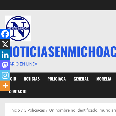
Saltar
al
contenido
NOTICIASENMICHOA
DIARIO EN LINEA
INICIO
NOTICIAS
POLICIACA
GENERAL
MORELIA
CONTACTO
Inicio
S Policiacas
Un hombre no identificado, murió arro