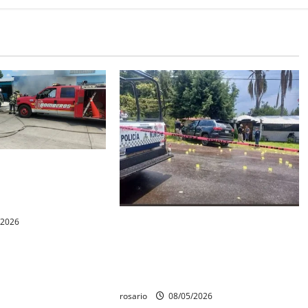
rovoca incendio que
camionetas y una
capu.
Identifican a los dos hombres
/2026
asesinados dentro de una
camioneta en Salvador Escalante
Salvador Escalante.
rosario
08/05/2026