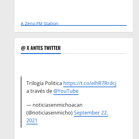
A Zeno.FM Station
@ X ANTES TWITTER
Trilogia Politica
https://t.co/eIhR7Rrdcj
a través de
@YouTube
— noticiasenmichoacan
(@noticiasenmicho)
September 22,
2021