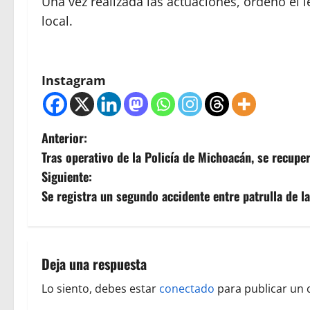
Una vez realizada las actuaciones, ordenó el 
local.
Instagram
N
Anterior:
Tras operativo de la Policía de Michoacán, se recupe
a
Siguiente:
v
Se registra un segundo accidente entre patrulla de la
e
g
Deja una respuesta
a
Lo siento, debes estar
conectado
para publicar un 