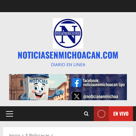
Saltar
al
contenido
NOTICIASENMICHOACAN.COM
DIARIO EN LINEA
EN VIVO
Menú
principal
Inicio
S Policiacas