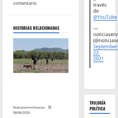
ó
comentario.
través
de
n
@YouTube
d
HISTORIAS RELACIONADAS
—
noticiase
e
(@noticias
September
e
22,
n
2021
t
Localizan restos óseos
r
durante jornada de
a
búsqueda forense en
Villamar
d
TRILOGÍA
Noticiasenmichoacan
POLÍTICA
08/06/2026
a