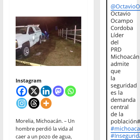
@Octavio
Octavio
Ocampo
Cordoba
Líder
del
PRD
Michoacán
admite
que
la
Instagram
seguridad
es la
demanda
central
de la
Morelia, Michoacán. – Un
población
#michoac
hombre perdió la vida al
#Insegurid
caer a un pozo de agua,