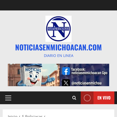
Saltar
al
contenido
NOTICIASENMICHOACAN.COM
DIARIO EN LINEA
EN VIVO
Menú
principal
Inicio
S Policiacas