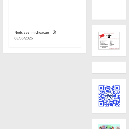
Localizan sin vida a Javier y
Melania; ambos contaban
con ficha de búsqueda en
Álvaro Obregón.
Noticiasenmichoacan
08/06/2026