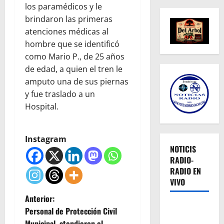
los paramédicos y le
brindaron las primeras
atenciones médicas al
hombre que se identificó
como Mario P., de 25 años
de edad, a quien el tren le
amputo una de sus piernas
y fue traslado a un
Hospital.
Instagram
NOTICIS
RADIO-
RADIO EN
VIVO
N
Anterior:
Personal de Protección Civil
a
Municipal, atendieron el