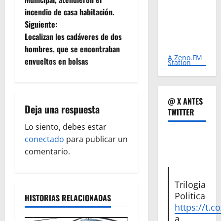
incendio de casa habitación.
v
Siguiente:
e
Localizan los cadáveres de dos
hombres, que se encontraban
g
A Zeno.FM
envueltos en bolsas
Station
a
c
@ X ANTES
Deja una respuesta
TWITTER
i
Lo siento, debes estar
ó
conectado
para publicar un
comentario.
n
d
Trilogia
Politica
HISTORIAS RELACIONADAS
e
https://t.c
a