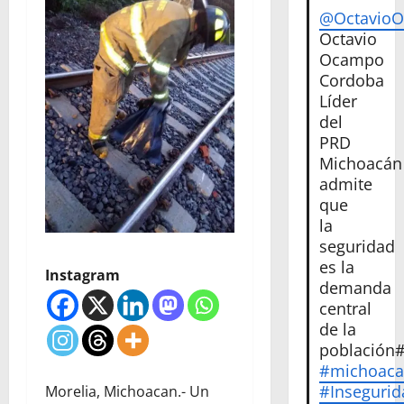
@Octavio
Octavio
Ocampo
Cordoba
Líder
del
PRD
Michoacán
admite
que
la
seguridad
es la
Instagram
demanda
central
de la
población
#michoac
#Insegurid
Morelia, Michoacan.- Un