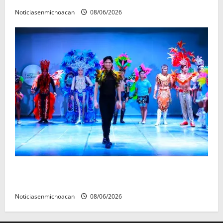
Noticiasenmichoacan
08/06/2026
El Carnaval de Mérida 2027 ya tiene a sus 12 reinas y
reyes.
Noticiasenmichoacan
08/06/2026