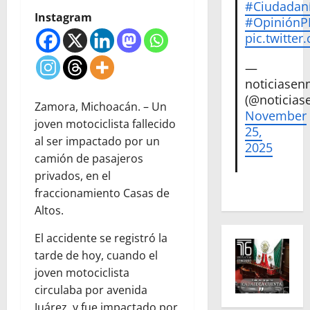
#Ciudadan
Instagram
#Opinión
pic.twitte
—
noticiase
(@noticias
Zamora, Michoacán. – Un
November
joven motociclista fallecido
25,
al ser impactado por un
2025
camión de pasajeros
privados, en el
fraccionamiento Casas de
Altos.
El accidente se registró la
tarde de hoy, cuando el
joven motociclista
circulaba por avenida
Juárez, y fue impactado por