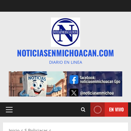
Saltar
al
contenido
NOTICIASENMICHOACAN.COM
DIARIO EN LINEA
EN VIVO
Menú
principal
Inicio
S Policiacas