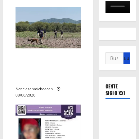
a
s
Buscar:
Localizan restos óseos
durante jornada de
búsqueda forense en
Villamar
GENTE
Noticiasenmichoacan
SIGLO XXI
08/06/2026