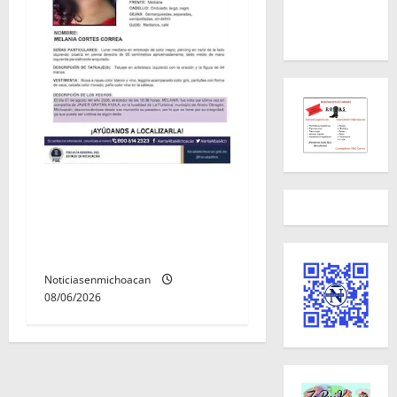
Localizan sin vida a Javier y
Melania; ambos contaban
con ficha de búsqueda en
Álvaro Obregón.
Noticiasenmichoacan
08/06/2026