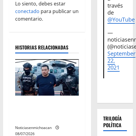
i
Lo siento, debes estar
través
ó
conectado
para publicar un
de
comentario.
@YouTube
n
—
d
noticiase
(@noticias
HISTORIAS RELACIONADAS
e
September
22,
e
2021
n
t
r
Vinculan a proceso al R1,
permanecera en prisión
a
TRILOGÍA
preventiva
POLÍTICA
d
Noticiasenmichoacan
08/07/2026