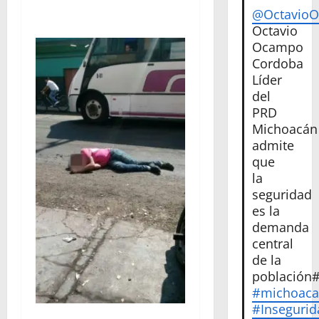
@Octavio
Octavio
Ocampo
Cordoba
Líder
del
PRD
Michoacán
admite
que
la
seguridad
es la
demanda
central
de la
población
#michoac
#Insegurid