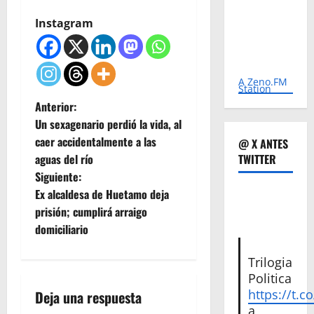
Instagram
A Zeno.FM
Station
N
Anterior:
Un sexagenario perdió la vida, al
a
caer accidentalmente a las
@ X ANTES
aguas del río
TWITTER
v
Siguiente:
e
Ex alcaldesa de Huetamo deja
prisión; cumplirá arraigo
g
domiciliario
a
Trilogia
Politica
c
https://t.c
Deja una respuesta
a