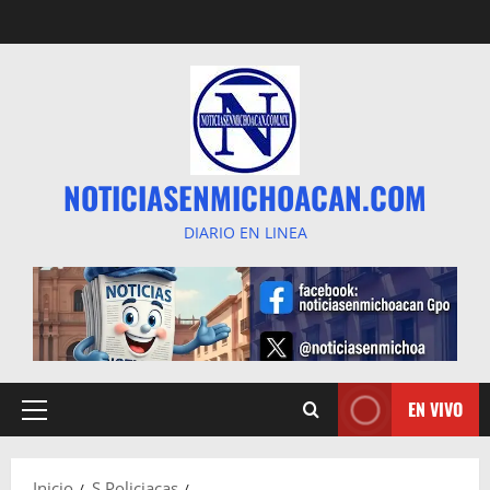
Saltar
al
contenido
NOTICIASENMICHOACAN.COM
DIARIO EN LINEA
EN VIVO
Menú
principal
Inicio
S Policiacas