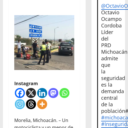
@Octavio
Octavio
Ocampo
Cordoba
Líder
del
PRD
Michoacán
admite
que
la
seguridad
Instagram
es la
demanda
central
de la
población
#michoac
Morelia, Michoacán. – Un
#Insegurid
motociclista y un menor de