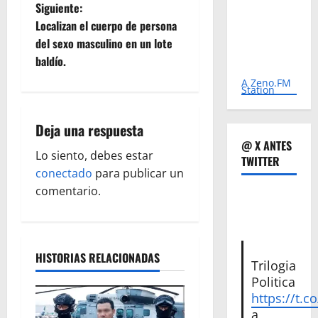
e
Siguiente:
Localizan el cuerpo de persona
g
del sexo masculino en un lote
baldío.
a
A Zeno.FM
Station
c
i
Deja una respuesta
@ X ANTES
ó
Lo siento, debes estar
TWITTER
conectado
para publicar un
n
comentario.
d
e
HISTORIAS RELACIONADAS
Trilogia
e
Politica
https://t.c
n
a