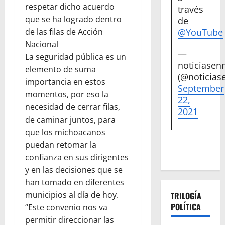
respetar dicho acuerdo
través
que se ha logrado dentro
de
@YouTube
de las filas de Acción
Nacional
—
La seguridad pública es un
noticiase
elemento de suma
(@noticias
importancia en estos
September
momentos, por eso la
22,
necesidad de cerrar filas,
2021
de caminar juntos, para
que los michoacanos
puedan retomar la
confianza en sus dirigentes
y en las decisiones que se
han tomado en diferentes
municipios al día de hoy.
TRILOGÍA
POLÍTICA
“Este convenio nos va
permitir direccionar las