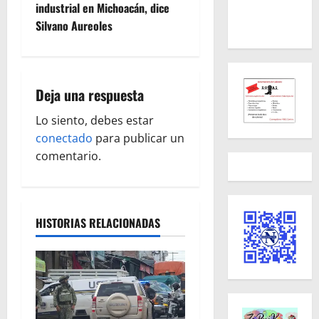
e
industrial en Michoacán, dice
Silvano Aureoles
g
a
Deja una respuesta
c
Lo siento, debes estar
i
conectado
para publicar un
ó
comentario.
n
d
HISTORIAS RELACIONADAS
e
e
n