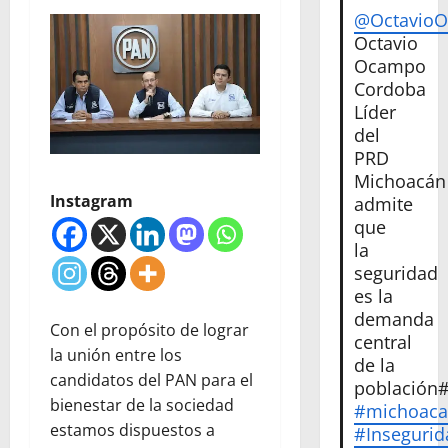
@Octavio
Octavio
Ocampo
Cordoba
Líder
del
PRD
Michoacán
Instagram
admite
que
la
seguridad
es la
demanda
Con el propósito de lograr
central
la unión entre los
de la
candidatos del PAN para el
población
bienestar de la sociedad
#michoac
estamos dispuestos a
#Insegurid