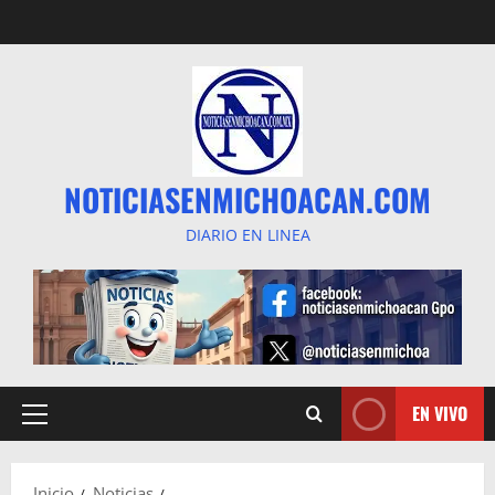
Saltar
al
contenido
NOTICIASENMICHOACAN.COM
DIARIO EN LINEA
EN VIVO
Menú
principal
Inicio
Noticias