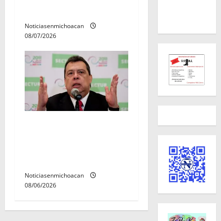
preventiva
Noticiasenmichoacan
08/07/2026
FGR detiene al
exgobernador Ángel Aguirre
por presunto encubrimiento
en el caso Ayotzinapa
Noticiasenmichoacan
08/06/2026