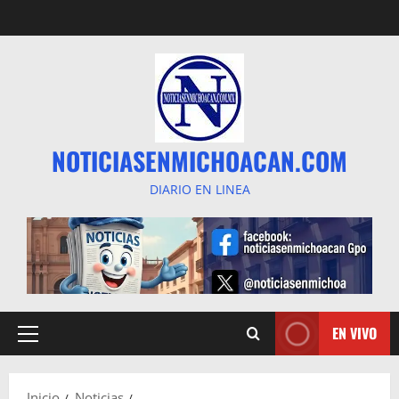
Saltar
al
contenido
NOTICIASENMICHOACAN.COM
DIARIO EN LINEA
EN VIVO
Menú
principal
Inicio
Noticias