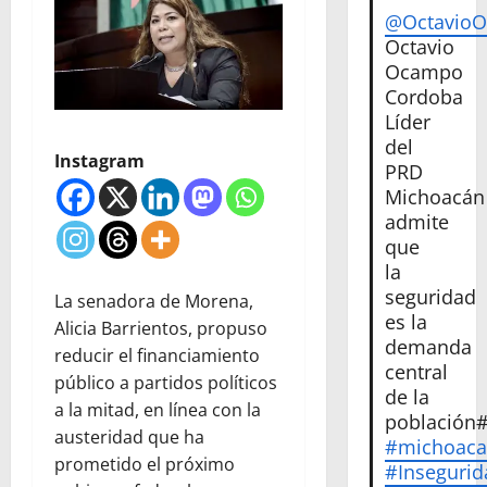
@Octavio
Octavio
Ocampo
Cordoba
Líder
del
Instagram
PRD
Michoacán
admite
que
la
seguridad
La senadora de Morena,
es la
Alicia Barrientos, propuso
demanda
reducir el financiamiento
central
público a partidos políticos
de la
a la mitad, en línea con la
población
austeridad que ha
#michoac
prometido el próximo
#Insegurid