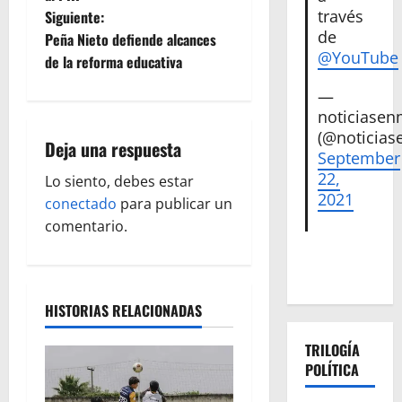
v
través
Siguiente:
de
e
Peña Nieto defiende alcances
@YouTube
de la reforma educativa
g
—
a
noticiase
(@noticias
Deja una respuesta
c
September
22,
Lo siento, debes estar
i
2021
conectado
para publicar un
ó
comentario.
n
d
HISTORIAS RELACIONADAS
e
TRILOGÍA
POLÍTICA
e