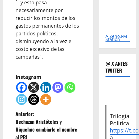
´…y esto pasa
necesariamente por
reducir los montos de los
gastos permanentes de los
partidos políticos,
A Zeno.FM
Station
disminuyendo a la vez el
costo excesivo de las
campañas”.
@ X ANTES
TWITTER
Instagram
N
Anterior:
Trilogia
Rechazan Aristóteles y
Politica
a
Riquelme cambiarle el nombre
https://t.c
al PRI
a