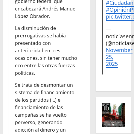
gobierno federal que
#Ciudadan
encabezará Andrés Manuel
#Opinión
López Obrador.
pic.twitte
La disminución de
—
prerrogativas se había
noticiase
(@noticias
presentado con
November
anterioridad en tres
25,
ocasiones, sin tener mucho
2025
eco entre las otras fuerzas
políticas.
Se trata de desmontar un
sistema de financiamiento
de los partidos (…) el
financiamiento de las
campañas se ha vuelto
perverso, generando
adicción al dinero y un