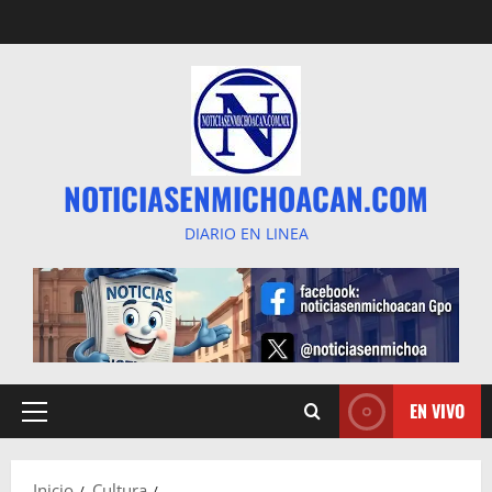
Saltar
al
contenido
NOTICIASENMICHOACAN.COM
DIARIO EN LINEA
EN VIVO
Menú
principal
Inicio
Cultura