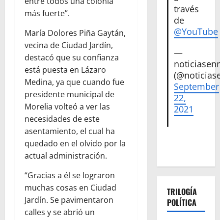
entre todos una colonia
través
más fuerte”.
de
@YouTube
María Dolores Piña Gaytán,
vecina de Ciudad Jardín,
—
destacó que su confianza
noticiase
está puesta en Lázaro
(@noticias
Medina, ya que cuando fue
September
presidente municipal de
22,
Morelia volteó a ver las
2021
necesidades de este
asentamiento, el cual ha
quedado en el olvido por la
actual administración.
“Gracias a él se lograron
muchas cosas en Ciudad
TRILOGÍA
Jardín. Se pavimentaron
POLÍTICA
calles y se abrió un