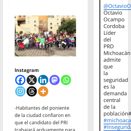
@Octavio
Octavio
Ocampo
Cordoba
Líder
del
PRD
Michoacán
admite
que
Instagram
la
seguridad
es la
demanda
central
de la
-Habitantes del poniente
población
de la ciudad confiaron en
#michoac
que el candidato del PRI
#Insegurid
trabajará arduamente para