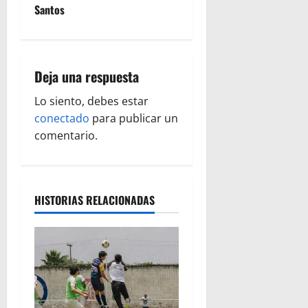
Santos
a
c
i
Deja una respuesta
ó
Lo siento, debes estar
conectado
para publicar un
n
comentario.
d
e
HISTORIAS RELACIONADAS
e
n
t