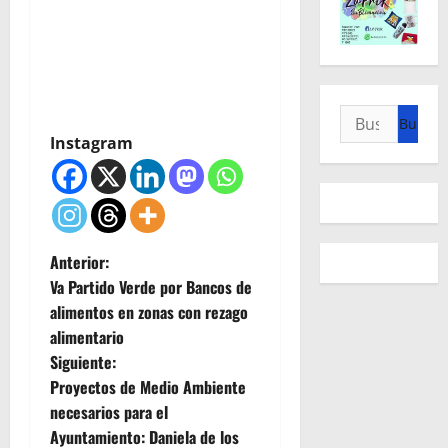
Buscar:
Instagram
N
Anterior:
Va Partido Verde por Bancos de
a
alimentos en zonas con rezago
alimentario
v
Siguiente:
e
Proyectos de Medio Ambiente
necesarios para el
g
Ayuntamiento: Daniela de los