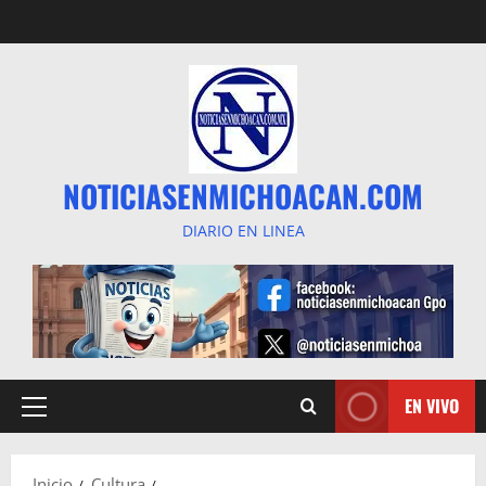
Saltar
al
contenido
NOTICIASENMICHOACAN.COM
DIARIO EN LINEA
EN VIVO
Menú
principal
Inicio
Cultura