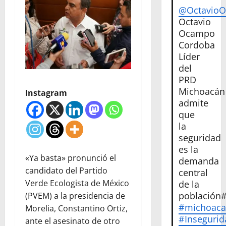
@Octavio
Octavio
Ocampo
Cordoba
Líder
del
PRD
Michoacán
Instagram
admite
que
la
seguridad
es la
«Ya basta» pronunció el
demanda
candidato del Partido
central
Verde Ecologista de México
de la
población
(PVEM) a la presidencia de
#michoac
Morelia, Constantino Ortiz,
#Insegurid
ante el asesinato de otro