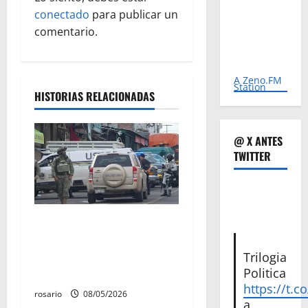
ó
conectado
para publicar un
n
comentario.
d
A Zeno.FM
e
Station
HISTORIAS RELACIONADAS
e
@ X ANTES
n
TWITTER
t
r
A la baja homicidios
a
dolosos un 31 por ciento en
Michoacán, según Gobierno
Trilogia
d
Politica
del Estado
a
https://t.c
rosario
08/05/2026
a