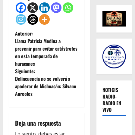
N
Anterior:
Llama Patricia Medina a
a
prevenir para evitar catástrofes
en esta temporada de
v
huracanes
e
Siguiente:
Delincuencia no se volverá a
g
apoderar de Michoacán: Silvano
NOTICIS
Aureoles
a
RADIO-
RADIO EN
c
VIVO
i
Deja una respuesta
Lo siento, debes estar