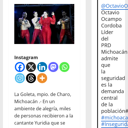
@Octavio
Octavio
Ocampo
Cordoba
Líder
del
PRD
Michoacán
Instagram
admite
que
la
seguridad
es la
demanda
La Goleta, mpio. de Charo,
central
Michoacán .- En un
de la
ambiente de alegría, miles
población
de personas recibieron a la
#michoac
cantante Yuridia que se
#Insegurid