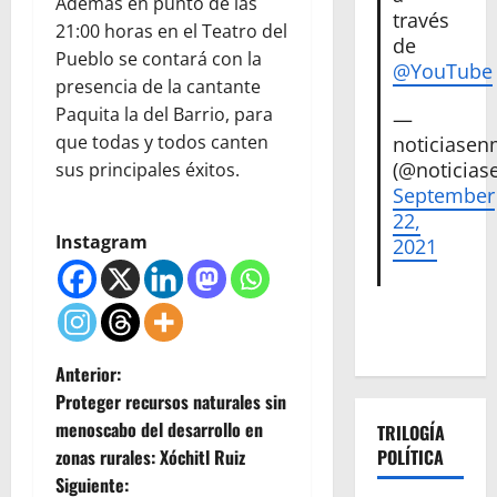
Además en punto de las
través
21:00 horas en el Teatro del
de
Pueblo se contará con la
@YouTube
presencia de la cantante
Paquita la del Barrio, para
—
que todas y todos canten
noticiase
(@noticias
sus principales éxitos.
September
22,
Instagram
2021
N
Anterior:
Proteger recursos naturales sin
a
menoscabo del desarrollo en
TRILOGÍA
zonas rurales: Xóchitl Ruiz
POLÍTICA
v
Siguiente: