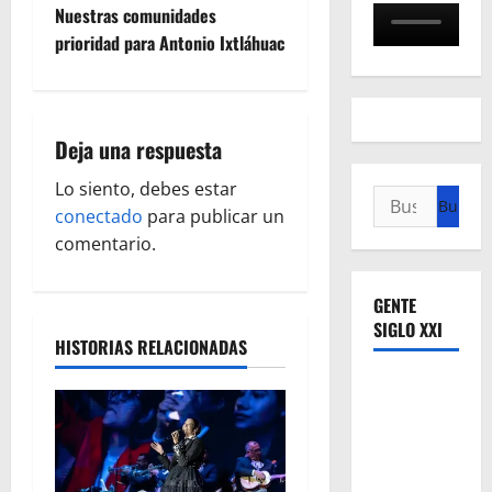
e
Nuestras comunidades
prioridad para Antonio Ixtláhuac
g
a
Deja una respuesta
c
Lo siento, debes estar
i
Buscar:
conectado
para publicar un
ó
comentario.
n
GENTE
SIGLO XXI
d
HISTORIAS RELACIONADAS
e
e
n