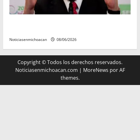
FGR detiene al exgobernador Ángel Aguirre por
presunto encubrimiento en el caso Ayotzinapa
Noticiasenmichoacan
08/06/2026
Copyright © Todos los derechos reservados.
Noticiasenmichoacan.com
|
MoreNews
por AF
themes.