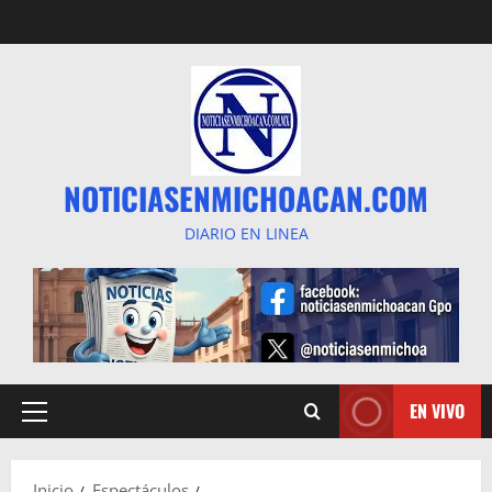
Saltar
al
contenido
NOTICIASENMICHOACAN.COM
DIARIO EN LINEA
EN VIVO
Menú
principal
Inicio
Espectáculos