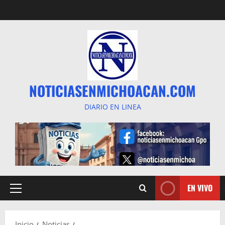
Saltar
al
contenido
NOTICIASENMICHOACAN.COM
DIARIO EN LINEA
EN VIVO
Menú
principal
Inicio
Noticias