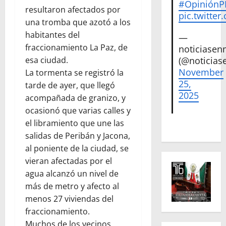
#Opinión
resultaron afectados por
pic.twitte
una tromba que azotó a los
habitantes del
—
fraccionamiento La Paz, de
noticiase
esa ciudad.
(@noticias
November
La tormenta se registró la
25,
tarde de ayer, que llegó
2025
acompañada de granizo, y
ocasionó que varias calles y
el libramiento que une las
salidas de Peribán y Jacona,
al poniente de la ciudad, se
vieran afectadas por el
agua alcanzó un nivel de
más de metro y afecto al
menos 27 viviendas del
fraccionamiento.
Muchos de los vecinos