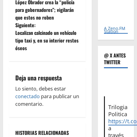
López Obrador crea la “policía
a
para gobernadores”; vigilarán
que estos no roben
v
Siguiente:
A Zeno.FM
e
Station
Localizan calcinado un vehículo
tipo taxi y, en su interior restos
g
óseos
@ X ANTES
a
TWITTER
c
Deja una respuesta
i
Lo siento, debes estar
ó
conectado
para publicar un
comentario.
Trilogia
n
Politica
https://t.c
d
a
HISTORIAS RELACIONADAS
través