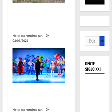
Localizan restos óseos
durante jornada de
búsqueda forense en
Villamar
Noticiasenmichoacan
Buscar:
08/06/2026
GENTE
SIGLO XXI
El Carnaval de Mérida 2027
ya tiene a sus 12 reinas y
reyes.
Noticiasenmichoacan