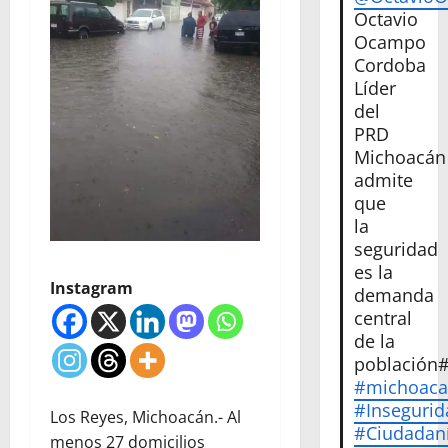
Octavio
Ocampo
Cordoba
Líder
del
PRD
Michoacán
admite
que
la
seguridad
es la
Instagram
demanda
central
de la
población
#michoac
#Insegurid
Los Reyes, Michoacán.- Al
#Ciudadan
menos 27 domicilios