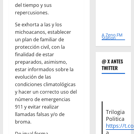
del tiempo y sus
repercusiones.
Se exhorta a las y los
michoacanos, establecer
A Zeno.FM
Station
un plan de familiar de
protección civil, con la
finalidad de estar
@ X ANTES
preparados, asimismo,
TWITTER
estar informados sobre la
evolución de las
condiciones climatológicas
y hacer un correcto uso del
número de emergencias
911 y evitar realizar
Trilogia
llamadas falsas y/o de
Politica
broma.
https://t.c
a
De igual forma,