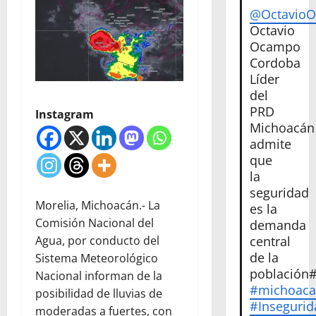
@Octavio
Octavio
Ocampo
Cordoba
Líder
del
PRD
Instagram
Michoacán
admite
que
la
seguridad
Morelia, Michoacán.- La
es la
Comisión Nacional del
demanda
central
Agua, por conducto del
de la
Sistema Meteorológico
población
Nacional informan de la
#michoac
posibilidad de lluvias de
#Insegurid
moderadas a fuertes, con