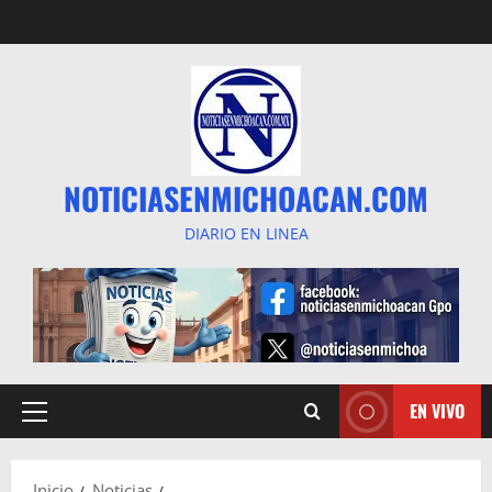
Saltar
al
contenido
NOTICIASENMICHOACAN.COM
DIARIO EN LINEA
EN VIVO
Menú
principal
Inicio
Noticias