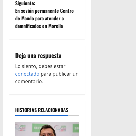
Siguiente:
g
En sesión permanente Centro
de Mando para atender a
a
damnificados en Morelia
c
i
Deja una respuesta
ó
Lo siento, debes estar
n
conectado
para publicar un
comentario.
d
e
e
HISTORIAS RELACIONADAS
n