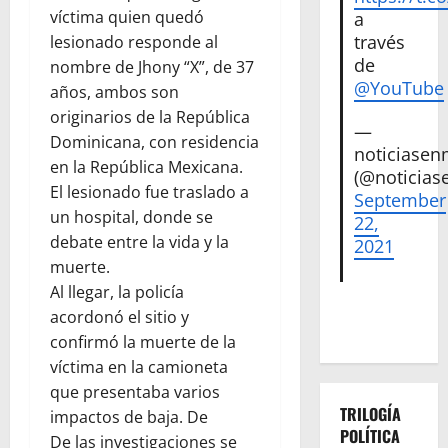
víctima quien quedó
a
través
lesionado responde al
de
nombre de Jhony “X”, de 37
@YouTube
años, ambos son
originarios de la República
—
Dominicana, con residencia
noticiase
en la República Mexicana.
(@noticias
El lesionado fue traslado a
September
un hospital, donde se
22,
debate entre la vida y la
2021
muerte.
Al llegar, la policía
acordonó el sitio y
confirmó la muerte de la
víctima en la camioneta
que presentaba varios
TRILOGÍA
impactos de baja. De
POLÍTICA
De las investigaciones se