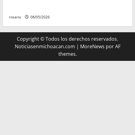
A la baja homicidios dolosos un 31 por ciento en
Michoacán, según Gobierno del Estado
rosario
08/05/2026
Copyright © Todos los derechos reservados.
Noticiasenmichoacan.com
|
MoreNews
por AF
themes.