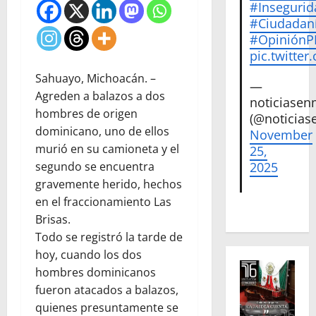
#Insegurid
#Ciudadan
#Opinión
pic.twitte
Sahuayo, Michoacán. –
—
Agreden a balazos a dos
noticiase
hombres de origen
(@noticias
dominicano, uno de ellos
November
murió en su camioneta y el
25,
2025
segundo se encuentra
gravemente herido, hechos
en el fraccionamiento Las
Brisas.
Todo se registró la tarde de
hoy, cuando los dos
hombres dominicanos
fueron atacados a balazos,
quienes presuntamente se