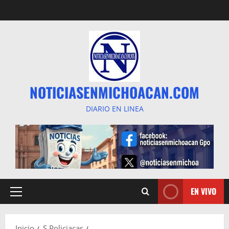
Saltar
al
contenido
NOTICIASENMICHOACAN.COM
DIARIO EN LINEA
EN VIVO
Menú
principal
Inicio
S Policiacas