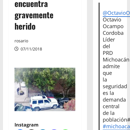
encuentra
gravemente
@Octavio
Octavio
herido
Ocampo
Cordoba
Líder
rosario
del
07/11/2018
PRD
Michoacán
admite
que
la
seguridad
es la
demanda
central
de la
población
Instagram
#michoac