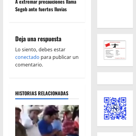
e
A extremar precauciones llama
Segob ante fuertes lluvias
g
a
Deja una respuesta
c
Lo siento, debes estar
i
conectado
para publicar un
ó
comentario.
n
d
HISTORIAS RELACIONADAS
e
e
n