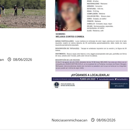
os óseos durante
squeda forense en
can
08/06/2026
Localizan sin vida a Javier y
Melania; ambos contaban con ficha
de búsqueda en Álvaro Obregón.
Noticiasenmichoacan
08/06/2026