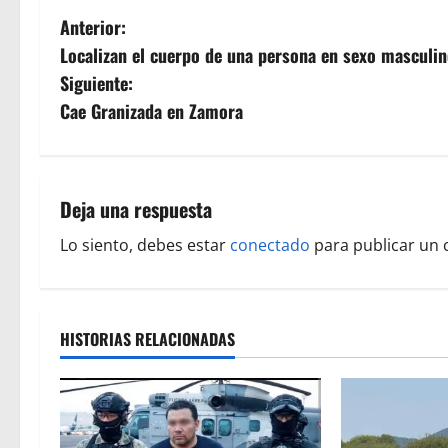
N
Anterior:
Localizan el cuerpo de una persona en sexo masculin
a
Siguiente:
v
Cae Granizada en Zamora
e
g
Deja una respuesta
a
Lo siento, debes estar
conectado
para publicar un 
c
i
HISTORIAS RELACIONADAS
ó
n