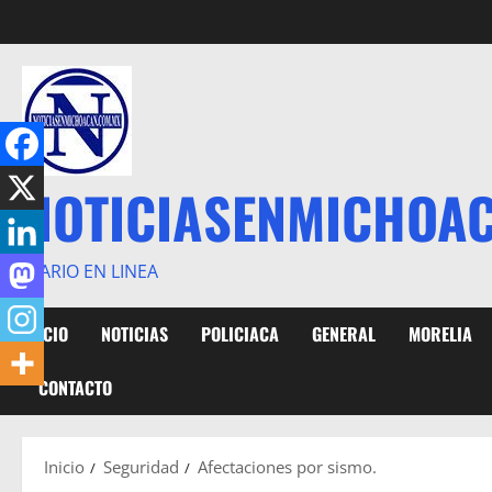
Saltar
al
contenido
NOTICIASENMICHOA
DIARIO EN LINEA
INICIO
NOTICIAS
POLICIACA
GENERAL
MORELIA
CONTACTO
Inicio
Seguridad
Afectaciones por sismo.