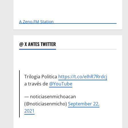
A Zeno.FM Station
@ X ANTES TWITTER
Trilogia Politica
https://t.co/eIhR7Rrdcj
a través de
@YouTube
— noticiasenmichoacan
(@noticiasenmicho)
September 22,
2021