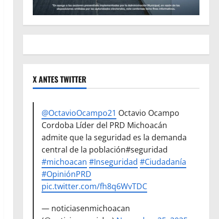
X ANTES TWITTER
@OctavioOcampo21
Octavio Ocampo
Cordoba Líder del PRD Michoacán
admite que la seguridad es la demanda
central de la población#seguridad
#michoacan
#Inseguridad
#Ciudadanía
#OpiniónPRD
pic.twitter.com/fh8q6WvTDC
— noticiasenmichoacan