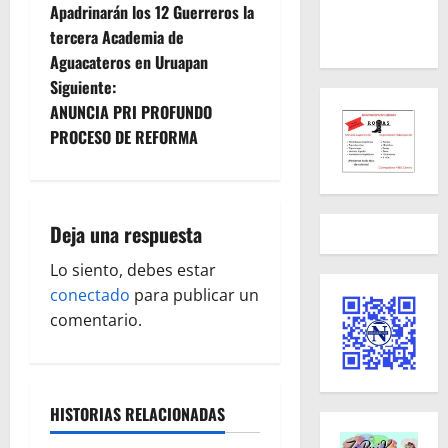
Apadrinarán los 12 Guerreros la
a
tercera Academia de
Aguacateros en Uruapan
v
Siguiente:
e
ANUNCIA PRI PROFUNDO
PROCESO DE REFORMA
g
a
Deja una respuesta
c
Lo siento, debes estar
i
conectado
para publicar un
ó
comentario.
n
d
HISTORIAS RELACIONADAS