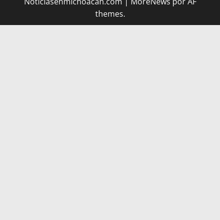
Noticiasenmichoacan.com
|
MoreNews
por AF
themes.