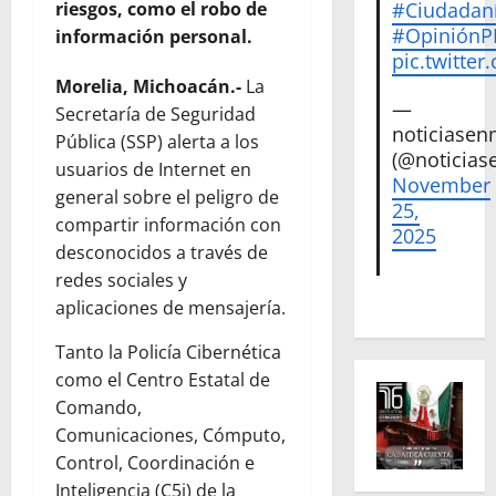
riesgos, como el robo de
#Ciudadan
#Opinión
información personal.
pic.twitte
Morelia, Michoacán.-
La
—
Secretaría de Seguridad
noticiase
Pública (SSP) alerta a los
(@noticias
usuarios de Internet en
November
general sobre el peligro de
25,
compartir información con
2025
desconocidos a través de
redes sociales y
aplicaciones de mensajería.
Tanto la Policía Cibernética
como el Centro Estatal de
Comando,
Comunicaciones, Cómputo,
Control, Coordinación e
Inteligencia (C5i) de la