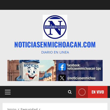
Saltar
al
contenido
NOTICIASENMICHOACAN.COM
DIARIO EN LINEA
EN VIVO
Menú
principal
Inicio
Seguridad