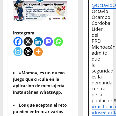
@Octavio
Octavio
Ocampo
Cordoba
Líder
Instagram
del
PRD
Michoacán
admite
que
la
seguridad
«Momo», es un nuevo
es la
juego que circula en la
demanda
aplicación de mensajería
central
instantánea WhatsApp.
de la
población
Los que aceptan el reto
#michoac
pueden enfrentar varios
#Insegurid