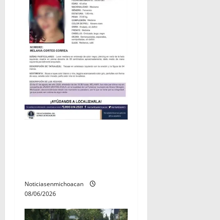
Localizan sin vida a Javier y
Melania; ambos contaban
con ficha de búsqueda en
Álvaro Obregón.
Noticiasenmichoacan
08/06/2026