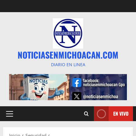
Saltar
al
contenido
NOTICIASENMICHOACAN.COM
DIARIO EN LINEA
EN VIVO
Menú
principal
Inicio
Seguridad