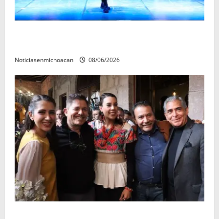
El Carnaval de Mérida 2027 ya tiene a sus 12 reinas y
reyes.
Noticiasenmichoacan
08/06/2026
Michoacán cautivó a Ernesto Laguardia con su