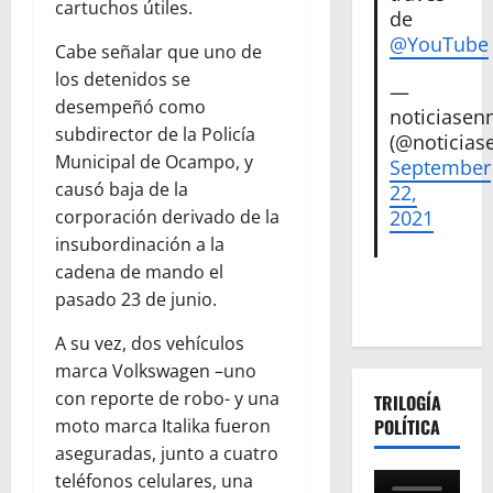
cartuchos útiles.
de
@YouTube
Cabe señalar que uno de
los detenidos se
—
desempeñó como
noticiase
subdirector de la Policía
(@noticias
Municipal de Ocampo, y
September
causó baja de la
22,
corporación derivado de la
2021
insubordinación a la
cadena de mando el
pasado 23 de junio.
A su vez, dos vehículos
marca Volkswagen –uno
con reporte de robo- y una
TRILOGÍA
moto marca Italika fueron
POLÍTICA
aseguradas, junto a cuatro
teléfonos celulares, una