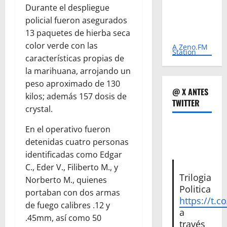
Durante el despliegue
policial fueron asegurados
13 paquetes de hierba seca
color verde con las
A Zeno.FM
Station
características propias de
la marihuana, arrojando un
peso aproximado de 130
@ X ANTES
kilos; además 157 dosis de
TWITTER
crystal.
En el operativo fueron
detenidas cuatro personas
identificadas como Edgar
C., Eder V., Filiberto M., y
Trilogia
Norberto M., quienes
Politica
portaban con dos armas
https://t.c
de fuego calibres .12 y
a
.45mm, así como 50
través