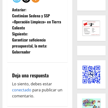
N
Anterior:
Continúan Sedena y SSP
a
«Operación Limpieza» en Tierra
Caliente
v
Siguiente:
e
Garantizar suficiencia
presupuestal, la meta:
g
Gobernador
a
c
Deja una respuesta
i
Lo siento, debes estar
ó
conectado
para publicar un
comentario.
n