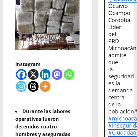
Octavio
Ocampo
Cordoba
Líder
del
PRD
Michoacán
admite
que
Instagram
la
seguridad
es la
demanda
central
de la
población
Durante las labores
#michoac
operativas fueron
#Insegurid
detenidos cuatro
#Ciudadan
hombres y aseguradas