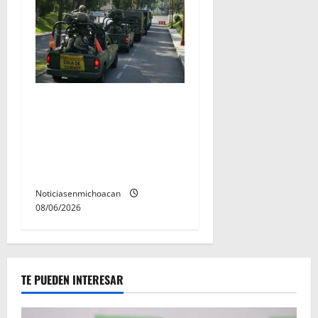
Gobierno Federal despliega
más de mil 500 elementos
en la zona aguacatera de
Michoacán para frenar la
extorsión
Noticiasenmichoacan
08/06/2026
TE PUEDEN INTERESAR