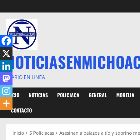
Saltar
al
contenido
NOTICIASENMICHOA
DIARIO EN LINEA
INICIO
NOTICIAS
POLICIACA
GENERAL
MORELIA
CONTACTO
Inicio
S Policiacas
Asesinan a balazos a tío y sobrino men