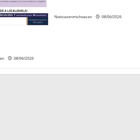
tras quedar inconscientes dentro
de una cisterna en Zitácuaro.
Noticiasenmichoacan
08/06/2026
ida a Javier y
s contaban con ficha
n Álvaro Obregón.
can
08/06/2026