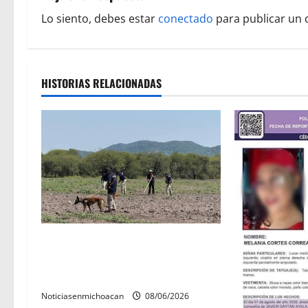
a
Lo siento, debes estar
conectado
para publicar un 
c
i
HISTORIAS RELACIONADAS
ó
n
d
e
e
n
Localizan restos óseos durante
jornada de búsqueda forense en
t
Villamar
r
Noticiasenmichoacan
08/06/2026