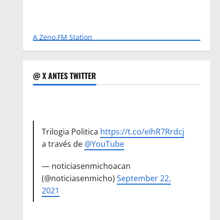
A Zeno.FM Station
@ X ANTES TWITTER
Trilogia Politica
https://t.co/eIhR7Rrdcj
a través de
@YouTube
— noticiasenmichoacan
(@noticiasenmicho)
September 22,
2021