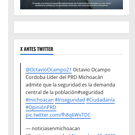
X ANTES TWITTER
@OctavioOcampo21
Octavio Ocampo
Cordoba Líder del PRD Michoacán
admite que la seguridad es la demanda
central de la población#seguridad
#michoacan
#Inseguridad
#Ciudadanía
#OpiniónPRD
pic.twitter.com/fh8q6WvTDC
— noticiasenmichoacan