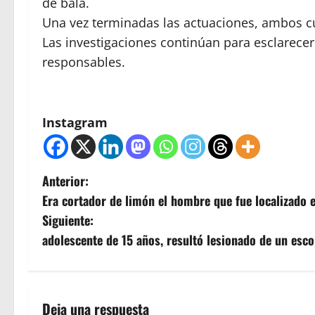
de bala.
Una vez terminadas las actuaciones, ambos cu
Las investigaciones continúan para esclarecer 
responsables.
Instagram
N
Anterior:
Era cortador de limón el hombre que fue localizado 
a
Siguiente:
v
adolescente de 15 años, resultó lesionado de un esc
e
g
Deja una respuesta