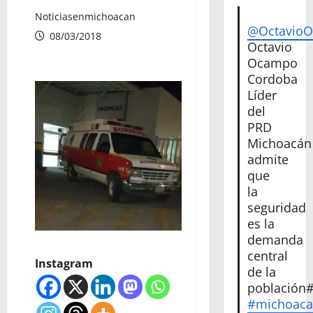
Noticiasenmichoacan
@Octavio
08/03/2018
Octavio
Ocampo
Cordoba
Líder
del
PRD
Michoacán
admite
que
la
seguridad
es la
demanda
central
Instagram
de la
población
#michoac