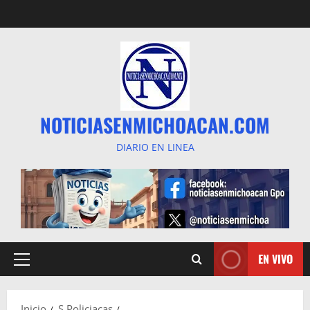
Saltar
al
contenido
NOTICIASENMICHOACAN.COM
DIARIO EN LINEA
EN VIVO
Menú
principal
Inicio
S Policiacas