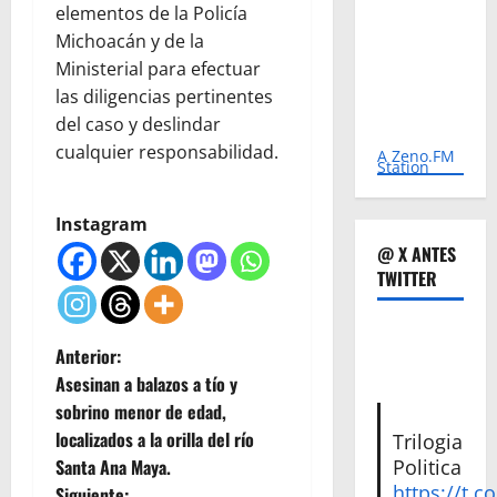
elementos de la Policía
Michoacán y de la
Ministerial para efectuar
las diligencias pertinentes
del caso y deslindar
cualquier responsabilidad.
A Zeno.FM
Station
Instagram
@ X ANTES
TWITTER
N
Anterior:
Asesinan a balazos a tío y
a
sobrino menor de edad,
localizados a la orilla del río
Trilogia
v
Santa Ana Maya.
Politica
https://t.c
Siguiente: