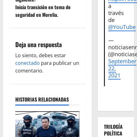
e
a
Inicia transición en tema de
g
través
seguridad en Morelia.
de
a
@YouTube
c
—
Deja una respuesta
noticiase
i
(@noticias
Lo siento, debes estar
September
ó
conectado
para publicar un
22,
comentario.
2021
n
d
HISTORIAS RELACIONADAS
e
e
TRILOGÍA
n
POLÍTICA