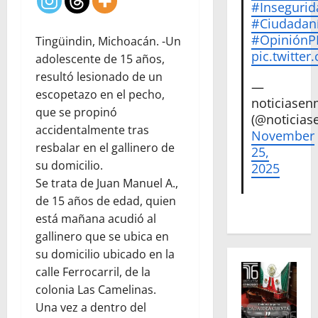
#Insegurid
#Ciudadan
#Opinión
Tingüindin, Michoacán. -Un
pic.twitte
adolescente de 15 años,
resultó lesionado de un
—
escopetazo en el pecho,
noticiase
que se propinó
(@noticias
accidentalmente tras
November
resbalar en el gallinero de
25,
su domicilio.
2025
Se trata de Juan Manuel A.,
de 15 años de edad, quien
está mañana acudió al
gallinero que se ubica en
su domicilio ubicado en la
calle Ferrocarril, de la
colonia Las Camelinas.
Una vez a dentro del